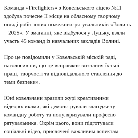
Команда «Firefighters» з Ковельського ліцею №11
здобула почесне ІІ місце на обласному творчому
огляді робіт юних пожежних-рятувальників «Волинь
– 2025». У змаганні, яке відбулося у Луцьку, взяли
участь 45 команд із навчальних закладів Волині.
Про це повідомили у Ковельській міській раді,
наголосивши, що це
«справжнє визнання їхньої
праці, творчості та відповідального ставлення до
теми безпеки»
.
Юні ковельчани вразили журі креативними
відеороликами, які демонстрували злагоджену
командну роботу та популяризували професію
рятувальника. Окрім цього, вони підготували
соціальні відео, присвячені важливим аспектам