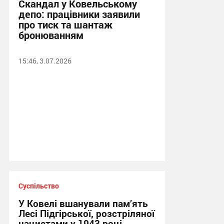
Скандал у Ковельському
депо: працівники заявили
про тиск та шантаж
бронюванням
15:46, 3.07.2026
Суспільство
У Ковелі вшанували пам’ять
Лесі Підгірської, розстріляної
нацистами у 1943 році