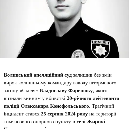
Волинський апеляційний суд
залишив без змін
вирок колишньому командиру взводу штормового
загону «Скеля»
Владиславу Фаренюку
, якого
визнали винним у вбивстві
20-річного лейтенанта
поліції Олександра Конофольського
. Трагічний
інцидент стався
25 серпня 2024 року
на території
тимчасового опорного пункту в
селі Жиричі
Ковельського району
.