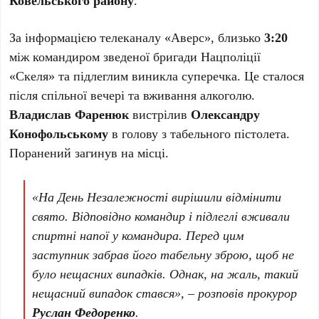
За інформацією телеканалу «Аверс», близько
3:20
між командиром зведеної бригади Нацполіції
«Скеля» та підлеглим виникла суперечка. Це сталося
після спільної вечері та вживання алкоголю.
Владислав Фаренюк
вистрілив
Олександру
Конофольському
в голову з табельного пістолета.
Поранений загинув на місці.
«На День Незалежності вирішили відмінити
свято. Відповідно командир і підлеглі вживали
спиртні напої у командира. Перед цим
заступник забрав його табельну зброю, щоб не
було нещасних випадків. Однак, на жаль, такий
нещасний випадок стався», – розповів прокурор
Руслан Федоренко
.