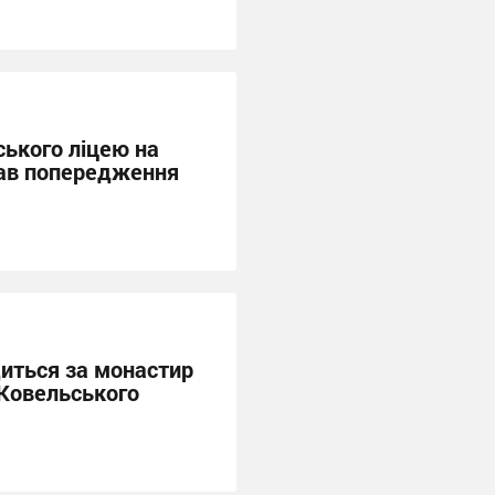
ського ліцею на
ав попередження
иться за монастир
 Ковельського