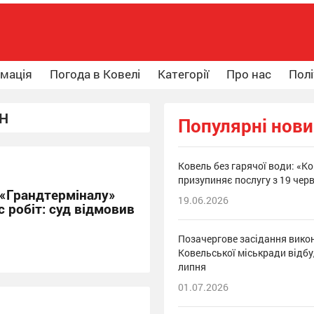
рмація
Погода в Ковелі
Категорії
Про нас
Полі
ОН
Популярні нов
Ковель без гарячої води: «К
призупиняє послугу з 19 чер
 «Грандтерміналу»
19.06.2026
с робіт: суд відмовив
Позачергове засідання вико
Ковельської міськради відбу
липня
01.07.2026