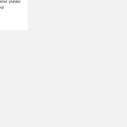
їни: умови
оці