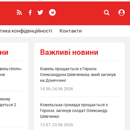
тика конфіденційності
Контакти
ини
Важливі новини
овельтепло»
Ковель прощається з Героєм
вня
Олександром Шевченком, який загинув
на Донеччині
14:50, 24.06.2026
нкому
деться 2
Ковельська громада прощається з
Героєм: загинув солдат Олександр
Шевченко
13:57, 23.06.2026