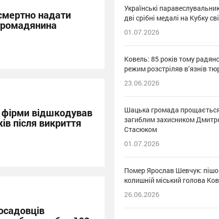
Українські паравеслувальни
осмертно надати
дві срібні медалі на Кубку св
громадянина
01.07.2026
Ковель: 85 років тому радян
режим розстріляв в’язнів т
23.06.2026
Шацька громада прощається
к фірми відшкодував
загиблим захисником Дмитр
ків після викриття
Стасюком
01.07.2026
Помер Ярослав Шевчук: пішо
колишній міський голова Ко
26.06.2026
посадовців