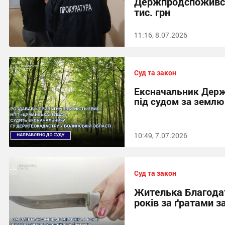
Держпродспоживсл
тис. грн
11:16, 8.07.2026
Суд та закон
Ексначальник Держ
під судом за землю
10:49, 7.07.2026
Суд та закон
Жителька Благода
років за ґратами з