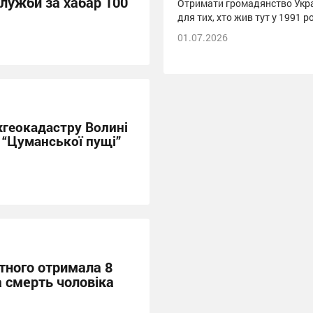
ужби за хабар 100
Отримати громадянство Укра
для тих, хто жив тут у 1991 р
01.07.2026
геокадастру Волині
 “Цуманської пущі”
тного отримала 8
а смерть чоловіка