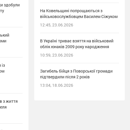
ки здобули
іту
На Ковельщині попрощаються з
військовослужбовцем Василем Сіжуком
12:45, 23.06.2026
ський
юрми
В Україні триває взяття на військовий
облік юнаків 2009 року народження
10:59, 23.06.2026
 із
ом
Загибель бійця з Поворської громади
підтвердили після 2 років
13:04, 18.06.2026
в з життя
веля