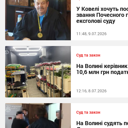
У Ковелі хочуть п
звання Почесного 
ексголові суду
11:48, 9.07.2026
Суд та закон
На Волині керівни
10,6 млн грн подат
12:16, 8.07.2026
Суд та закон
На Волині судять 