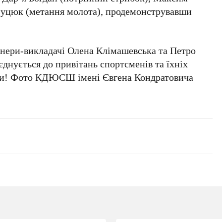
Луцюк (метання молота), продемонструвавши
енери-викладачі Олена Клімашевська та Петро
єднується до привітань спортсменів та їхніх
ми!
Фото КДЮСШ імені Євгена Кондратовича