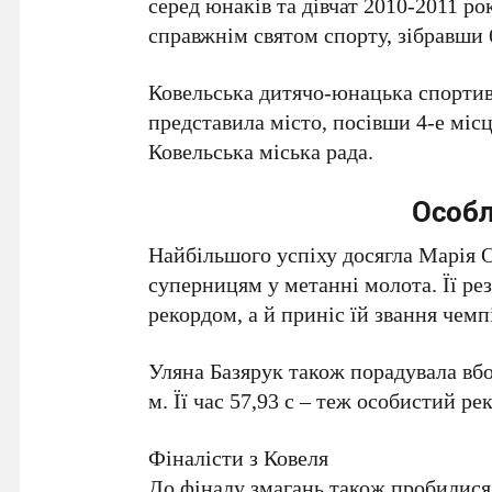
серед юнаків та дівчат 2010-2011 р
справжнім святом спорту, зібравши 6
Ковельська дитячо-юнацька спортив
представила місто, посівши 4-е міс
Ковельська міська рада.
Особл
Найбільшого успіху досягла Марія О
суперницям у метанні молота. Її рез
рекордом, а й приніс їй звання чем
Уляна Базярук також порадувала вбо
м. Її час 57,93 с – теж особистий ре
Фіналісти з Ковеля
До фіналу змагань також пробилися