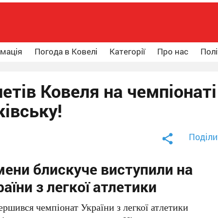
рмація
Погода в Ковелі
Категорії
Про нас
Полі
етів Ковеля на чемпіонаті
ківську!
Поділи
мени блискуче виступили на
аїни з легкої атлетики
ершився чемпіонат України з легкої атлетики