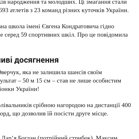
оків народження та молодших. Ці змагання стали
93 атлетів з 23 команд різних куточків України.
на школа імені Євгена Кондратовича гідно
це серед 59 спортивних шкіл. Про це повідомила
иві досягнення
верчук, яка не залишила шансів своїм
ультат – 50 м 15 см – став не лише особистим
піонки України!
лівальників срібною нагородою на дистанції 400
корд, що дозволив їй посісти друге місце.
 Дар’я Богдан (потрійний стрибок), Максим