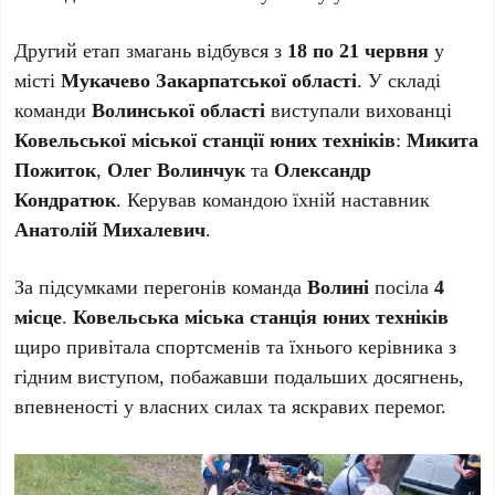
Другий етап змагань відбувся з
18 по 21 червня
у
місті
Мукачево Закарпатської області
. У складі
команди
Волинської області
виступали вихованці
Ковельської міської станції юних техніків
:
Микита
Пожиток
,
Олег Волинчук
та
Олександр
Кондратюк
. Керував командою їхній наставник
Анатолій Михалевич
.
За підсумками перегонів команда
Волині
посіла
4
місце
.
Ковельська міська станція юних техніків
щиро привітала спортсменів та їхнього керівника з
гідним виступом, побажавши подальших досягнень,
впевненості у власних силах та яскравих перемог.