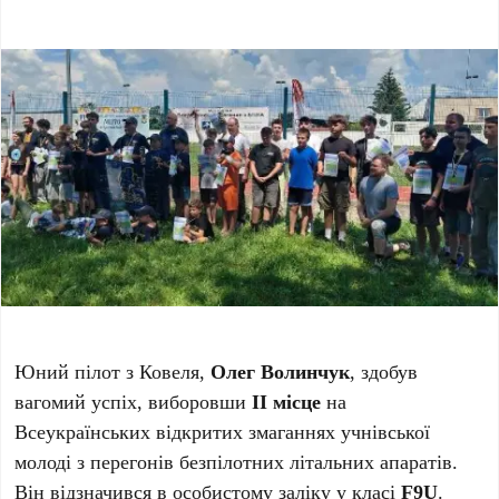
Юний пілот з Ковеля,
Олег Волинчук
, здобув
вагомий успіх, виборовши
ІІ місце
на
Всеукраїнських відкритих змаганнях учнівської
молоді з перегонів безпілотних літальних апаратів.
Він відзначився в особистому заліку у класі
F9U
.