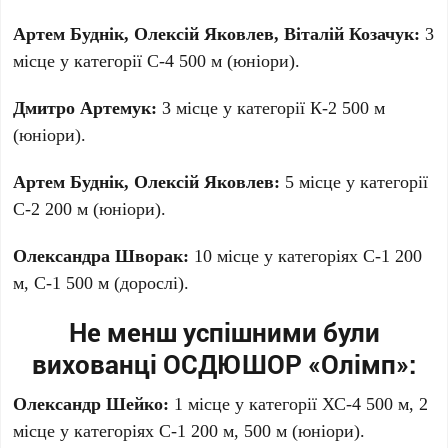
Артем Буднік, Олексій Яковлев, Віталій Козачук:
3
місце у категорії С-4 500 м (юніори).
Дмитро Артемук:
3 місце у категорії К-2 500 м
(юніори).
Артем Буднік, Олексій Яковлев:
5 місце у категорії
С-2 200 м (юніори).
Олександра Шворак:
10 місце у категоріях С-1 200
м, С-1 500 м (дорослі).
Не менш успішними були
вихованці ОСДЮШОР «Олімп»:
Олександр Шейко:
1 місце у категорії ХС-4 500 м, 2
місце у категоріях С-1 200 м, 500 м (юніори).