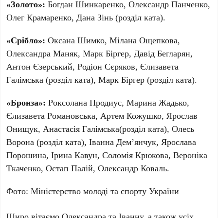
«Золото»:
Богдан Шинкаренко, Олександр Панченко,
Олег Крамаренко, Дана Зінь (розділ ката).
«Срібло»:
Оксана Шимко, Мілана Ощепкова,
Олександра Маняк, Марк Біргер, Давід Бегларян,
Антон Єзерський, Родіон Сєряков, Єлизавета
Галімська (розділ ката), Марк Біргер (розділ ката).
«Бронза»:
Роксолана Продиус, Марина Жадько,
Єлизавета Романовська, Артем Кожушко, Ярослав
Онищук, Анастасія Галімська(розділ ката), Олесь
Ворона (розділ ката), Іванна Демʼянчук, Ярослава
Порошина, Ірина Кавун, Соломія Крюкова, Вероніка
Ткаченко, Остап Палій, Олександр Коваль.
Фото: Міністерство молоді та спорту України
Щиро вітаємо Олександра та Іванну, а також усіх