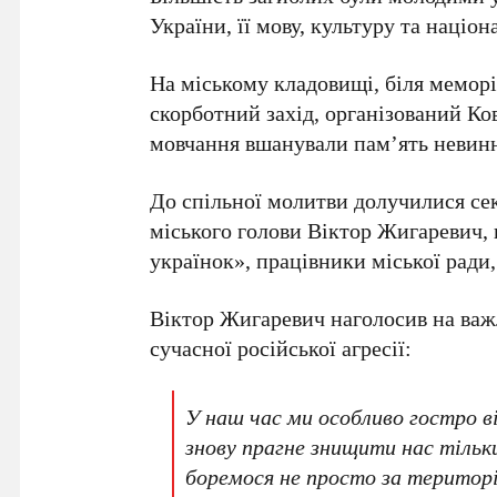
України, її мову, культуру та націон
На міському кладовищі, біля меморі
скорботний захід, організований К
мовчання вшанували пам’ять невин
До спільної молитви долучилися сек
міського голови Віктор Жигаревич, 
українок», працівники міської ради,
Віктор Жигаревич наголосив на важ
сучасної російської агресії:
У наш час ми особливо гостро в
знову прагне знищити нас тільки
боремося не просто за територі