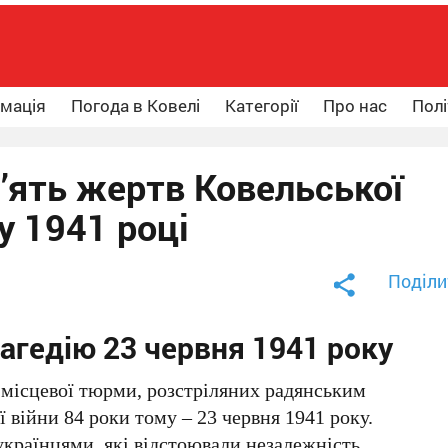
рмація
Погода в Ковелі
Категорії
Про нас
Полі
’ять жертв Ковельської
у 1941 році
Поділи
агедію 23 червня 1941 року
 місцевої тюрми, розстріляних радянським
 війни 84 роки тому – 23 червня 1941 року.
українцями, які відстоювали незалежність