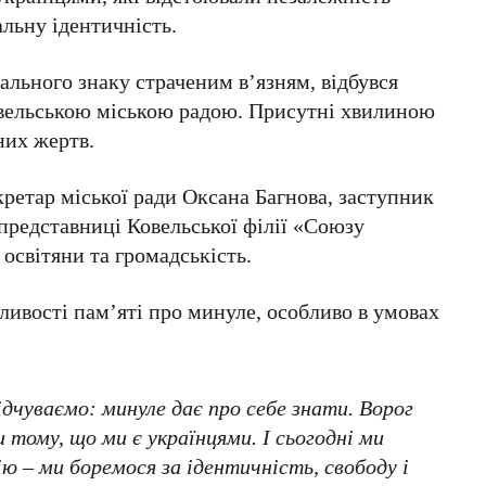
альну ідентичність.
ального знаку страченим в’язням, відбувся
овельською міською радою. Присутні хвилиною
них жертв.
ретар міської ради Оксана Багнова, заступник
представниці Ковельської філії «Союзу
 освітяни та громадськість.
ливості пам’яті про минуле, особливо в умовах
ідчуваємо: минуле дає про себе знати. Ворог
 тому, що ми є українцями. І сьогодні ми
ю – ми боремося за ідентичність, свободу і