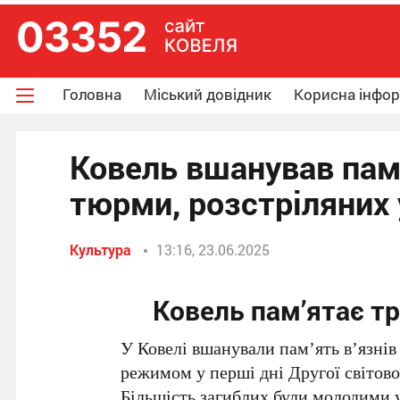
Головна
Міський довідник
Корисна інфо
Ковель вшанував пам
тюрми, розстріляних 
Культура
13:16, 23.06.2025
Ковель пам’ятає тр
У Ковелі вшанували пам’ять в’язнів
режимом у перші дні Другої світової
Більшість загиблих були молодими 