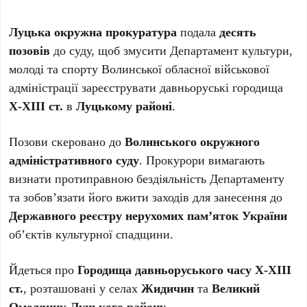
Луцька окружна прокуратура
подала
десять
позовів
до суду, щоб змусити Департамент культури,
молоді та спорту Волинської обласної військової
адміністрації зареєструвати давньоруські городища
Х-ХІІІ ст.
в
Луцькому районі
.
Позови скеровано до
Волинського окружного
адміністративного суду
. Прокурори вимагають
визнати протиправною бездіяльність Департаменту
та зобов’язати його вжити заходів для занесення до
Державного реєстру нерухомих пам’яток України
об’єктів культурної спадщини.
Йдеться про
Городища давньоруського часу Х-ХІІІ
ст.
, розташовані у селах
Жидичин
та
Великий
Омеляник Луцького району
.