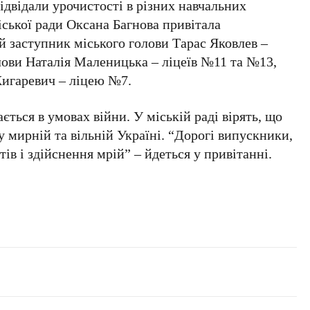
ідвідали урочистості в різних навчальних
іської ради Оксана Багнова привітала
й заступник міського голови Тарас Яковлев –
лови Наталія Маленицька – ліцеїв №11 та №13,
Жигаревич – ліцею №7.
ється в умовах війни. У міській раді вірять, що
у мирній та вільній Україні.
“Дорогі випускники,
тів і здійснення мрій”
– йдеться у привітанні.