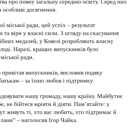
ва про повну загальну середню освіту. Серед них
 особливі досягнення.
ї міської ради, цей успіх – результат
 та віри у власні сили. З огляду на скасування
ібних медалей, у Ковелі розробляють власну
лоді. Наразі, кращих випускників було
міської ради.
 привітав випускників, висловив подяку
 батькам – за їхню любов і підтримку.
удовувати нашу громаду, нашу країну. Майбутнє
е, не бійтеся мріяти й діяти. Пам’ятайте: у
ут живуть ті, хто вас любить, хто підтримає й
плани”
– наголосив Ігор Чайка.