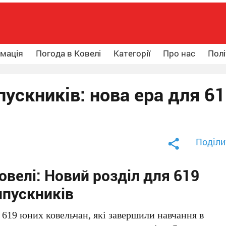
рмація
Погода в Ковелі
Категорії
Про нас
Полі
пускників: нова ера для 6
Поділи
овелі: Новий розділ для 619
ипускників
 619 юних ковельчан, які завершили навчання в