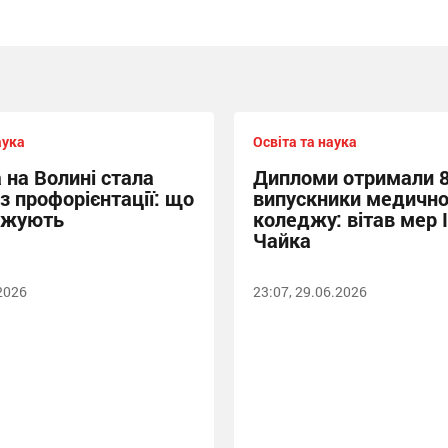
аука
Освіта та наука
 на Волині стала
Дипломи отримали 
з профорієнтації: що
випускники медично
джують
коледжу: вітав мер 
Чайка
.2026
23:07, 29.06.2026