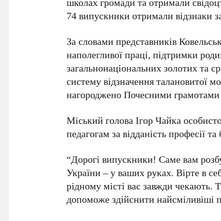
школах громади та отримали свідоцт
74 випускники отримали відзнаки за
За словами представників Ковельсько
наполегливої праці, підтримки родин
загальнонаціональних золотих та ср
систему відзначення талановитої мо
нагороджено Почесними грамотами 
Міський голова Ігор Чайка особисто
педагогам за відданість професії та
“Дорогі випускники! Саме вам розб
України – у ваших руках. Вірте в себ
рідному місті вас завжди чекають. Т
допоможе здійснити найсміливіші 