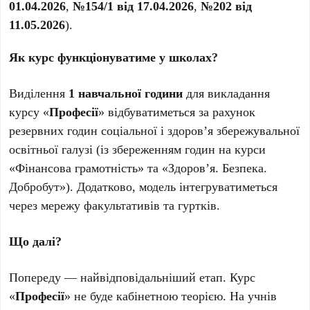
01.04.2026
,
№154/1 від 17.04.2026
,
№202 від
11.05.2026
).
Як курс функціонуватиме у школах?
Виділення
1 навчальної години
для викладання
курсу «
Професії
» відбуватиметься за рахунок
резервних годин соціальної і здоров’я збережувальної
освітньої галузі (із збереженням годин на курси
«Фінансова грамотність» та «Здоров’я. Безпека.
Добробут»). Додатково, модель інтегруватиметься
через мережу факультативів та гуртків.
Що далі?
Попереду — найвідповідальніший етап. Курс
«
Професії
» не буде кабінетною теорією. На учнів