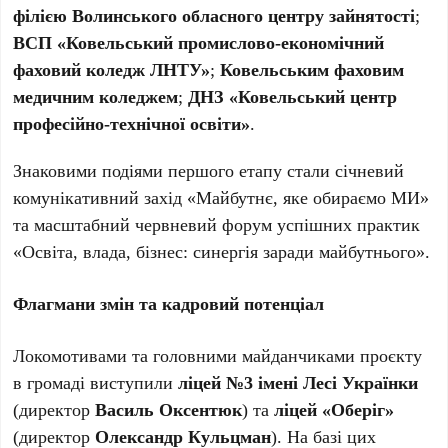
філією Волинського обласного центру зайнятості
;
ВСП «Ковельський промислово-економічний
фаховий коледж ЛНТУ»
;
Ковельським фаховим
медичним коледжем
;
ДНЗ «Ковельський центр
професійно-технічної освіти»
.
Знаковими подіями першого етапу стали січневий
комунікативний захід «Майбутнє, яке обираємо МИ»
та масштабний червневий форум успішних практик
«Освіта, влада, бізнес: синергія заради майбутнього».
Флагмани змін та кадровий потенціал
Локомотивами та головними майданчиками проєкту
в громаді виступили
ліцей №3 імені Лесі Українки
(директор
Василь Оксентюк
) та
ліцей «Оберіг»
(директор
Олександр Кульцман
). На базі цих