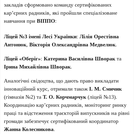
закладів сформовано команду сертифікованих
кар’єрних радників, які пройшли спеціалізоване
навчання при
ВІППО
:
Ліцей №3 імені Лесі Українки
:
Лілія Орестівна
Антонюк
,
Вікторія Олександрівна Медвелюк
.
Ліцей «Оберіг»
:
Катерина Василівна Шворак
та
Ірина Михайлівна Шворак
.
Аналогічні свідоцтва, що дають право викладати
інноваційний курс, отримали також
І. М. Смичик
(гімназія №2) та
Т. О. Корчмарчук
(ліцей №13).
Координацію кар’єрних радників, моніторинг ринку
праці та відстеження траєкторій випускників на рівні
громади забезпечує сертифікований координатор
Жанна Колесникова
.