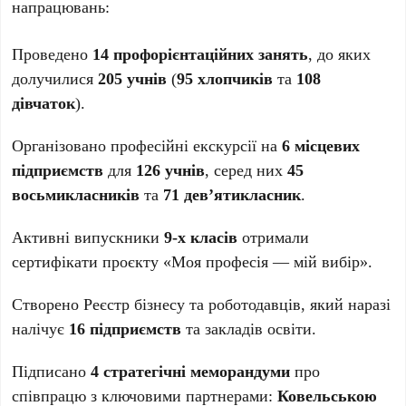
напрацювань:
Проведено
14 профорієнтаційних занять
, до яких
долучилися
205 учнів
(
95 хлопчиків
та
108
дівчаток
).
Організовано професійні екскурсії на
6 місцевих
підприємств
для
126 учнів
, серед них
45
восьмикласників
та
71 дев’ятикласник
.
Активні випускники
9-х класів
отримали
сертифікати проєкту «Моя професія — мій вибір».
Створено Реєстр бізнесу та роботодавців, який наразі
налічує
16 підприємств
та закладів освіти.
Підписано
4 стратегічні меморандуми
про
співпрацю з ключовими партнерами:
Ковельською