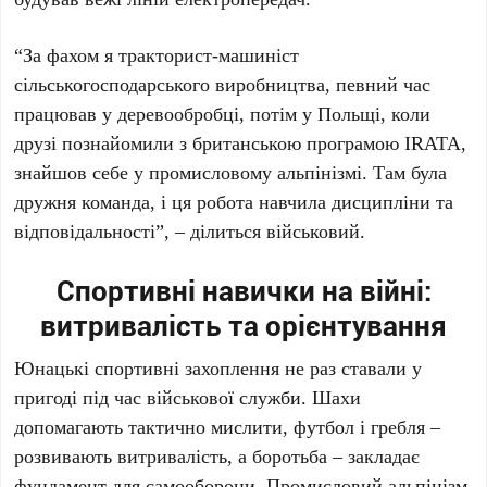
“За фахом я тракторист-машиніст
сільськогосподарського виробництва, певний час
працював у деревообробці, потім у Польщі, коли
друзі познайомили з британською програмою IRATA,
знайшов себе у промисловому альпінізмі. Там була
дружня команда, і ця робота навчила дисципліни та
відповідальності”, – ділиться військовий.
Спортивні навички на війні:
витривалість та орієнтування
Юнацькі спортивні захоплення не раз ставали у
пригоді під час військової служби. Шахи
допомагають тактично мислити, футбол і гребля –
розвивають витривалість, а боротьба – закладає
фундамент для самооборони. Промисловий альпінізм