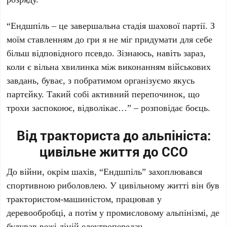
“Ендшпіль – це завершальна стадія шахової партії. З
моїм ставленням до гри я не міг придумати для себе
більш відповідного псевдо. Зізнаюсь, навіть зараз,
коли є вільна хвилинка між виконанням військових
завдань, буває, з побратимом організуємо якусь
партєйку. Такий собі активний перепочинок, що
трохи заспокоює, відволікає…” – розповідає боєць.
Від тракториста до альпініста:
цивільне життя до ССО
До війни, окрім шахів, “Ендшпіль” захоплювався
спортивною риболовлею. У цивільному житті він був
трактористом-машиністом, працював у
деревообробці, а потім у промисловому альпінізмі, де
будував вежі ліній електропередач.