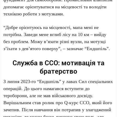
допомагає орієнтуватися на місцевості та володіти
технікою роботи з мотузками.
“Добре орієнтуюсь на місцевості, мапа мені не
потрібна. Заведи мене вглиб лісу на 10 км – вийду
без проблем. Можу в’язати різні вузли, на мотузці
з’їхати з дев’ятого поверху”, – зазначає “Ендшпіль”.
Служба в ССО: мотивація та
братерство
З липня 2023-го “Ендшпіль” у лавах Сил спеціальних
операцій. До цього намагався вступити до
тероборони, але не мав військового досвіду.
Вирішальним став ролик про Q-курс ССО, який його
зачепив. Після навчання він потрапив у злагоджений
механізм, де кожен боєць виконує свою роль, але