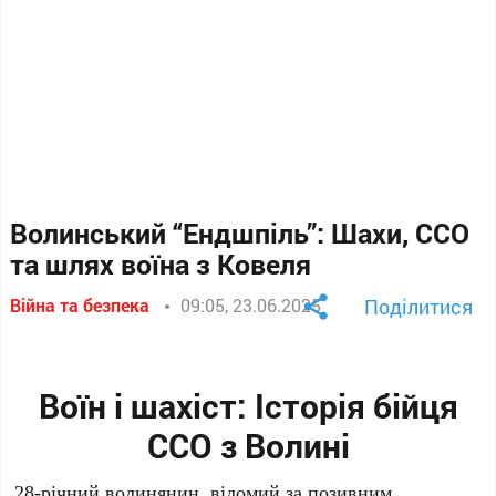
Волинський “Ендшпіль”: Шахи, ССО
та шлях воїна з Ковеля
Війна та безпека
09:05, 23.06.2025
Поділитися
Воїн і шахіст: Історія бійця
ССО з Волині
28-річний волинянин, відомий за позивним