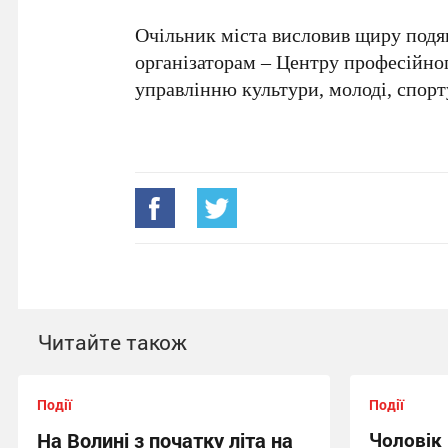
Очільник міста висловив щиру подя
організаторам – Центру професійног
управлінню культури, молоді, спорт
Читайте також
Події
Події
На Волині з початку літа на
Чоловік