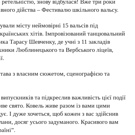
ретельністю, знову відбулася! Вже три роки
івного дійства – Фестивалю шкільного вальсу.
ували місту неймовірні 15 вальсів під
українських хітів. Імпровізований танцювальний
ка Тарасу Шевченку, де учні з 11 закладів
кники Люблинецького та Вербського ліцеїв,
ї.
става з власним сюжетом, сценографією та
випускників та підкреслив важливість цієї події
иве свято. Ковель живе разом із вами цими
ує. І дуже хочеться, щоб кожен з вас здійснив
плани, досяг усього задуманого. Красивого вам
аїні”.