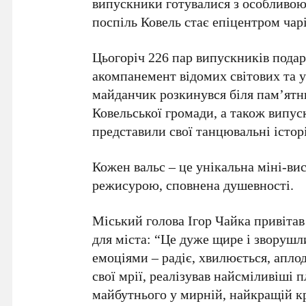
випускники готувалися з особливою 
поспіль Ковель стає епіцентром чар
Цьогоріч 226 пар випускників подар
акомпанемент відомих світових та 
майданчик розкинувся біля пам’ятни
Ковельської громади, а також випус
представили свої танцювальні історі
Кожен вальс – це унікальна міні-ви
режисурою, сповнена душевності.
Міський голова Ігор Чайка привітав 
для міста: “Це дуже щире і зворушл
емоціями – радіє, хвилюється, аплод
свої мрії, реалізував найсміливіші 
майбутнього у мирній, найкращій кр