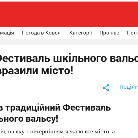
рмація
Погода в Ковелі
Категорії
Про нас
Полі
естиваль шкільного вальс
вразили місто!
Поділи
в традиційний Фестиваль
ьного вальсу!
дія, на яку з нетерпінням чекало все місто, а