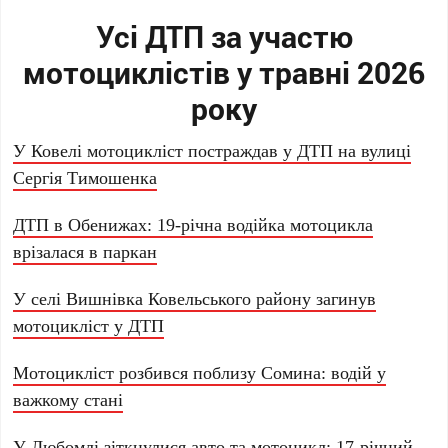
Усі ДТП за участю
мотоциклістів у травні 2026
року
У Ковелі мотоцикліст постраждав у ДТП на вулиці
Сергія Тимошенка
ДТП в Обенижах: 19-річна водійка мотоцикла
врізалася в паркан
У селі Вишнівка Ковельського району загинув
мотоцикліст у ДТП
Мотоцикліст розбився поблизу Сомина: водій у
важкому стані
У Любомлі зіткнулися авто та мотоцикл: 17-річний