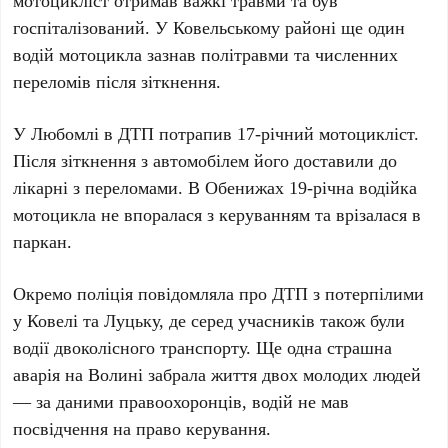
мотоцикліст отримав важкі травми та був
госпіталізований. У Ковельському районі ще один
водій мотоцикла зазнав політравми та численних
переломів після зіткнення.
У Любомлі в ДТП потрапив 17-річний мотоцикліст.
Після зіткнення з автомобілем його доставили до
лікарні з переломами. В Обенижах 19-річна водійка
мотоцикла не впоралася з керуванням та врізалася в
паркан.
Окремо поліція повідомляла про ДТП з потерпілими
у Ковелі та Луцьку, де серед учасників також були
водії двоколісного транспорту. Ще одна страшна
аварія на Волині забрала життя двох молодих людей
— за даними правоохоронців, водій не мав
посвідчення на право керування.