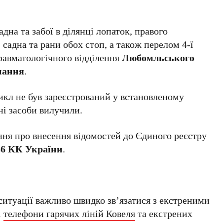
дна та забої в ділянці лопаток, правого
, садна та рани обох стоп, а також перелом 4-ї
травматологічного відділення
Любомльського
нання
.
икл не був зареєстрований у встановленому
ні засоби вилучили.
ння про внесення відомостей до Єдиного реєстру
286 КК України
.
ситуації важливо швидко зв’язатися з екстреними
і
телефони гарячих ліній Ковеля
та екстрених