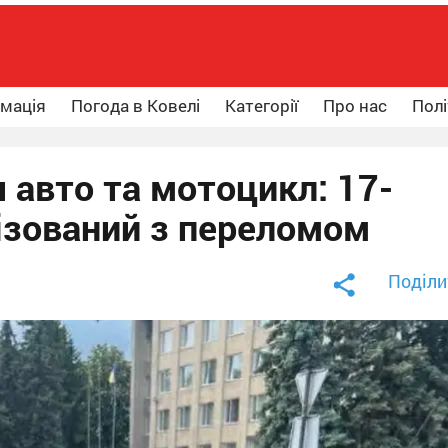
рмація
Погода в Ковелі
Категорії
Про нас
Полі
 авто та мотоцикл: 17-
лізований з переломом
Поділи