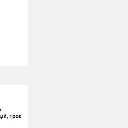
у
ій, троє