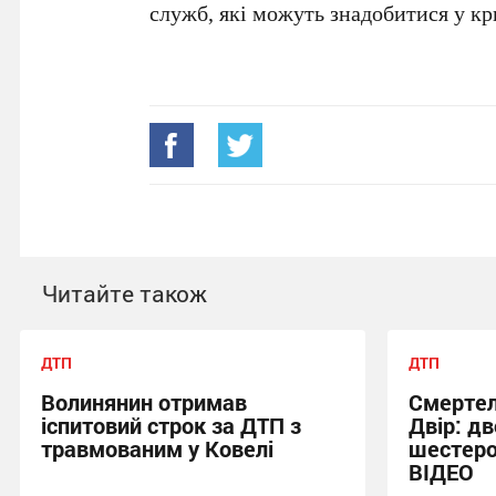
служб, які можуть знадобитися у к
Читайте також
ДТП
ДТП
Волинянин отримав
Смертел
іспитовий строк за ДТП з
Двір: дв
травмованим у Ковелі
шестеро
ВІДЕО