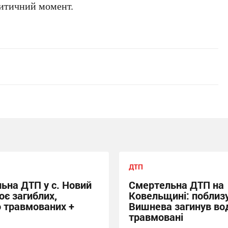
ритичний момент.
ДТП
ьна ДТП у с. Новий
Смертельна ДТП на
оє загиблих,
Ковельщині: поблиз
 травмованих +
Вишнева загинув вод
травмовані