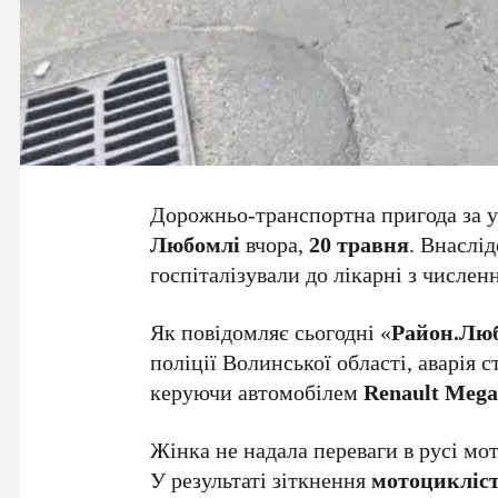
Дорожньо-транспортна пригода за у
Любомлі
вчора,
20 травня
. Внаслі
госпіталізували до лікарні з числе
Як повідомляє сьогодні «
Район.Лю
поліції Волинської області, аварія с
керуючи автомобілем
Renault Mega
Жінка не надала переваги в русі м
У результаті зіткнення
мотоцикліс