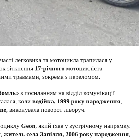
часті легковика та мотоцикла трапилася у
док зіткнення
17-річного
мотоцикліста
нними травмами, зокрема з переломом.
бомль
» з посиланням на відділ комунікації
талася, коли
водійка, 1999 року народження
,
ne
, виконувала поворот ліворуч.
отоциклу
Geon
, який їхав у зустрічному напрямку.
т
,
житель села Запілля, 2006 року народження
,