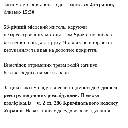
загинув мотоцикліст. Подія трапилася
25 травня
,
близько
15:30
.
53-річний
місцевий житель, керуючи
незареєстрованим мотоциклом
Spark
, не вибрав
безпечної швидкості руху. Чоловік не впорався з
керуванням та впав на дорожнє покриття.
Внаслідок отриманих травм водій загинув
безпосередньо на місці аварії.
За цим фактом слідчі внесли відомості до
Єдиного
реєстру досудових розслідувань
. Правова
кваліфікація –
ч. 2 ст. 286 Кримінального кодексу
України
. Наразі триває досудове розслідування.