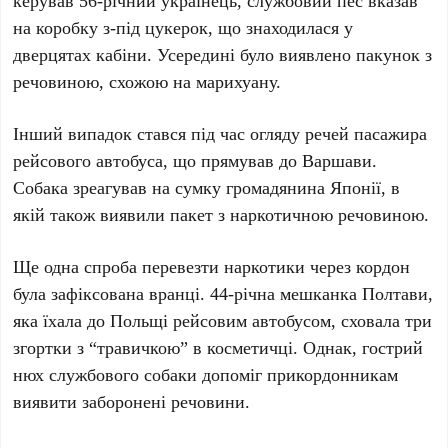
керував 56-річний українець, службовий пес вказав
на коробку з-під цукерок, що знаходилася у
дверцятах кабіни. Усередині було виявлено пакунок з
речовиною, схожою на марихуану.
Інший випадок стався під час огляду речей пасажира
рейсового автобуса, що прямував до Варшави.
Собака зреагував на сумку громадянина Японії, в
якій також виявили пакет з наркотичною речовиною.
Ще одна спроба перевезти наркотики через кордон
була зафіксована вранці. 44-річна мешканка Полтави,
яка їхала до Польщі рейсовим автобусом, сховала три
згортки з “травичкою” в косметичці. Однак, гострий
нюх службового собаки допоміг прикордонникам
виявити заборонені речовини.