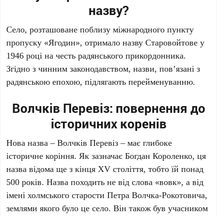
назву?
Село, розташоване поблизу міжнародного пункту
пропуску «Ягодин», отримало назву Старовойтове у
1946 році на честь радянського прикордонника.
Згідно з чинним законодавством, назви, пов’язані з
радянською епохою, підлягають перейменуванню.
Волчків Перевіз: повернення до
історичних коренів
Нова назва – Волчків Перевіз – має глибоке
історичне коріння. Як зазначає Богдан Короленко, ця
назва відома ще з кінця XV століття, тобто їй понад
500 років. Назва походить не від слова «вовк», а від
імені холмського старости Петра Волчка-Рокотовича,
землями якого було це село. Він також був учасником