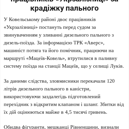
крадіжку пального
У Ковельському районі двоє працівників
«Укрзалізниці» постануть перед судом за
звинуваченням у зливанні дизельного пального з
дизель-поїзда. За інформацією ТРК «Аверс»,
машиніст потяга та його помічник, працюючи на
маршруті «Мацеїв-Ковель», втрутилися в паливну
систему поїзда на станції Мацеїв, що у селищі Луків.
За даними слідства, зловмисники перекачали 120
літрів дизельного пального в каністри,
використовуючи заздалегідь підготовлений
перехідник з відкритим клапаном і шланг. Збитки від
їх дій оцінюються майже в 4,5 тисячі гривень.
Обидва фігуранти, мешканці Рівненщини, визнали