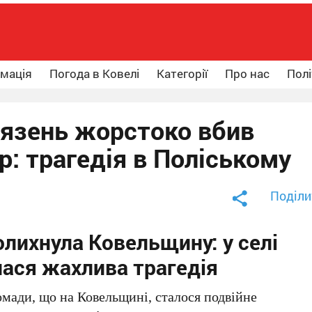
рмація
Погода в Ковелі
Категорії
Про нас
Полі
’язень жорстоко вбив
р: трагедія в Поліському
Поділи
олихнула Ковельщину: у селі
лася жахлива трагедія
омади, що на Ковельщині, сталося подвійне