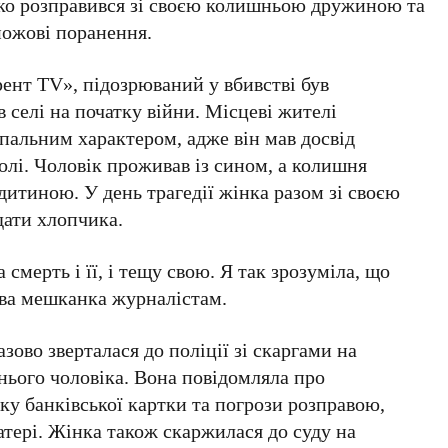
око розправився зі своєю колишньою дружиною та
 ножові поранення.
ент TV», підозрюваний у вбивстві був
 селі на початку війни. Місцеві жителі
пальним характером, адже він мав досвід
олі. Чоловік проживав із сином, а колишня
итиною. У день трагедії жінка разом зі своєю
дати хлопчика.
смерть і її, і тещу свою. Я так зрозуміла, що
ева мешканка журналістам.
зово зверталася до поліції зі скаргами на
нього чоловіка. Вона повідомляла про
ку банківської картки та погрози розправою,
 матері. Жінка також скаржилася до суду на