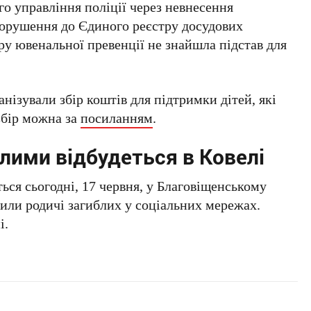
го управління поліції через невнесення
орушення до Єдиного реєстру досудових
ору ювенальної превенції не знайшла підстав для
анізували збір коштів для підтримки дітей, які
збір можна за
посиланням
.
лими відбудеться в Ковелі
ься сьогодні, 17 червня, у Благовіщенському
мили родичі загиблих у соціальних мережах.
і.