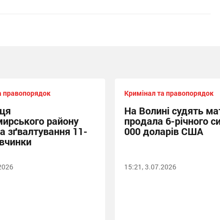
а правопорядок
Кримінал та правопорядок
ця
На Волині судять мат
ирського району
продала 6-річного си
за зґвалтування 11-
000 доларів США
івчинки
.2026
15:21, 3.07.2026