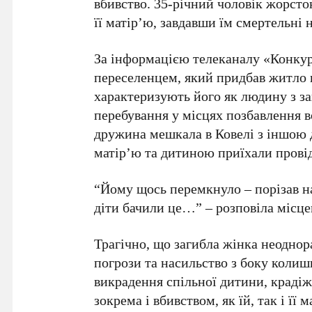
вбивство. 35-річний чоловік жорст
її матір’ю, завдавши їм смертельні
За інформацією телеканалу «Конкур
переселенцем, який придбав житло в
характеризують його як людину з за
перебування у місцях позбавлення в
дружина мешкала в Ковелі з іншою д
матір’ю та дитиною приїхали прові
“Йому щось перемкнуло – порізав на 
діти бачили це…” – розповіла місц
Трагічно, що загибла жінка неоднора
погрози та насильство з боку колиш
викрадення спільної дитини, крадіж
зокрема і вбивством, як їй, так і її