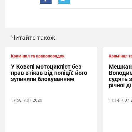
Читайте також
Кримінал та правопорядок
Кримінал т
У Ковелі мотоцикліст без
Мешкан
прав втікав від поліції: його
Володим
зупинили блокуванням
судять 
річної д
17:58, 7.07.2026
11:14, 7.07