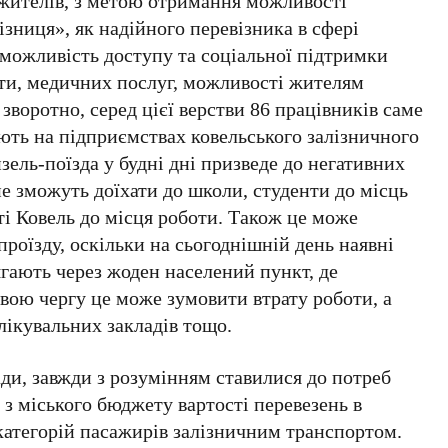
 жителів, з метою отримання можливості
зниця», як надійного перевізника в сфері
 можливість доступу та соціальної підтримки
іти, медичних послуг, можливості жителям
 зворотно, серед цієї верстви 86 працівників саме
ють на підприємствах ковельського залізничного
зель-поїзда у будні дні призведе до негативних
не зможуть доїхати до школи, студенти до місць
і Ковель до місця роботи. Також це може
проїзду, оскільки на сьогоднішній день наявні
гають через жоден населений пункт, де
свою чергу це може зумовити втрату роботи, а
лікувальних закладів тощо.
ади, завжди з розумінням ставилися до потреб
 з міського бюджету вартості перевезень в
категорій пасажирів залізничним транспортом.