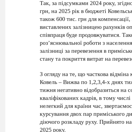
Так, за підсумками 2024 року, згід
грн, на 2025 рік в бюджеті Ковельсь
також 600 тис. грн для компенсації,
виставлених залізницею рахунків оп
співпраця буде продовжуватися. Та
роз’яснювальної роботи з населення
залізниці за перевезення в примісь
стану та покриття витрат на переве
З огляду на те, що часткова відмін
Ковель – Вижва по 1,2,3,4-х днях т
тижня негативно відобразиться на с
кваліфікованих кадрів, в тому числі
нелегкий для країни час, звертаєм
курсування двох пар приміського ди
діючого розкладу руху. Прийнято на 
2025 року.