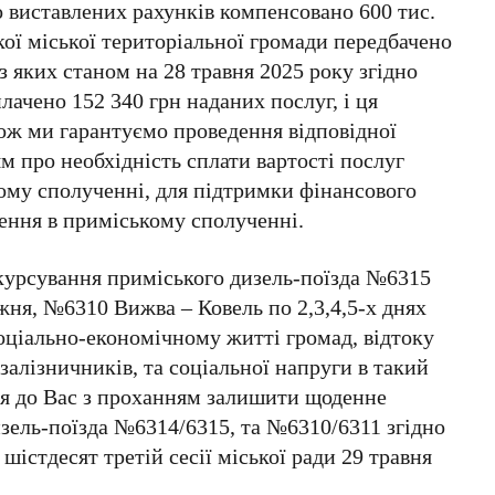
но виставлених рахунків компенсовано 600 тис.
кої міської територіальної громади передбачено
 з яких станом на 28 травня 2025 року згідно
лачено 152 340 грн наданих послуг, і ця
кож ми гарантуємо проведення відповідної
м про необхідність сплати вартості послуг
кому сполученні, для підтримки фінансового
зення в приміському сполученні.
а курсування приміського дизель-поїзда №6315
ижня, №6310 Вижва – Ковель по 2,3,4,5-х днях
оціально-економічному житті громад, відтоку
 залізничників, та соціальної напруги в такий
ося до Вас з проханням залишити щоденне
зель-поїзда №6314/6315, та №6310/6311 згідно
шістдесят третій сесії міської ради 29 травня