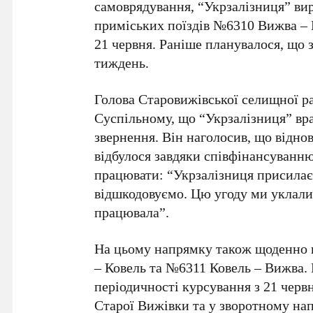
самоврядування, “Укрзалізниця” ви
приміських поїздів №6310 Вижва –
21 червня. Раніше планувалося, що 
тиждень.
Голова Старовижівської селищної р
Суспільному, що “Укрзалізниця” вра
звернення. Він наголосив, що відно
відбулося завдяки співфінансуванню
працювати: “Укрзалізниця присилає 
відшкодовуємо. Цю угоду ми уклали 
працювала”.
На цьому напрямку також щоденно 
– Ковель та №6311 Ковель – Вижва.
періодичності курсування з 21 червн
Старої Вижівки та у зворотному на