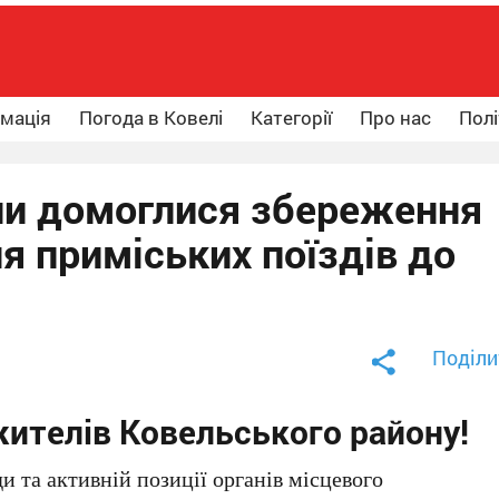
рмація
Погода в Ковелі
Категорії
Про нас
Полі
и домоглися збереження
я приміських поїздів до
Поділи
жителів Ковельського району!
и та активній позиції органів місцевого