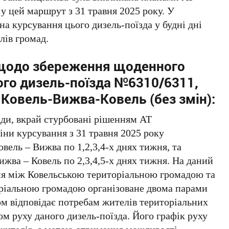
у цей маршрут з 31 травня 2025 року. У
на курсування цього дизель-поїзда у будні дні
лів громад.
щодо збереження щоденного
ого дизель-поїзда №6310/6311,
Ковель-Вижва-Ковель (без змін):
ади, вкрай стурбовані рішенням АТ
іни курсування з 31 травня 2025 року
вель – Вижва по 1,2,3,4-х днях тижня, та
жва – Ковель по 2,3,4,5-х днях тижня. На даний
ня між Ковельською територіальною громадою та
іальною громадою організоване двома парами
ом відповідає потребам жителів територіальних
м руху даного дизель-поїзда. Його графік руху