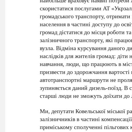
найбільше враховує наявні потреби
скористатися послугами АТ «Укрзалі
громадського транспорту, отримати
населення в частині доступу до осв
громад дістатися до місця роботи та
залізничного транспорту, які працю
вузла. Відміна курсування даного ди
наслідків для жителів громад: діти 
навчання, люди, що працюють в міст
призвести до здорожчання вартості 
автотранспортні маршрути не проля
зупиняється даний дизель-поїзд. В 
старші люди не зможуть доїхати до 
Ми, депутати Ковельської міської р
залізничників в частині компенсації
приміському сполученні пільгових 