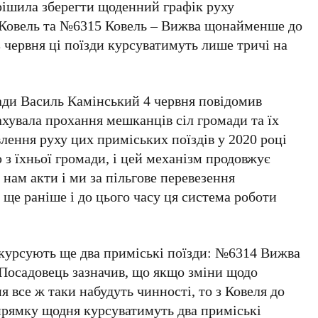
рішила зберегти щоденний графік руху
 Ковель та №6315 Ковель – Вижва щонайменше до
з червня ці поїзди курсуватимуть лише тричі на
ади Василь Камінський 4 червня повідомив
хувала прохання мешканців сіл громади та їх
влення руху цих приміських поїздів у 2020 році
 з їхньої громади, і цей механізм продовжує
нам акти і ми за пільгове перевезення
ще раніше і до цього часу ця система роботи
курсують ще два приміські поїзди: №6314 Вижва
 Посадовець зазначив, що якщо зміни щодо
я все ж таки набудуть чинності, то з Ковеля до
прямку щодня курсуватимуть два приміські