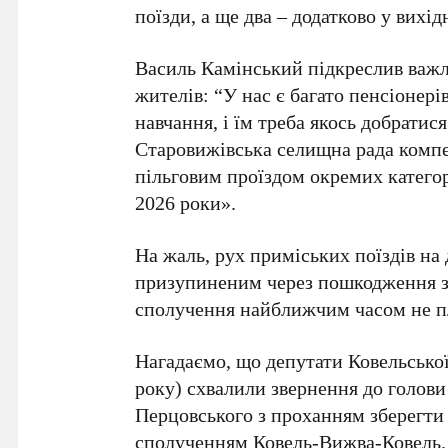
поїзди, а ще два – додатково у вихідн
Василь Камінський підкреслив важл
жителів: “У нас є багато пенсіонерів
навчання, і їм треба якось добратис
Старовижівська селищна рада компен
пільговим проїздом окремих катего
2026 роки».
На жаль, рух приміських поїздів на
призупиненим через пошкодження за
сполучення найближчим часом не п
Нагадаємо, що депутати Ковельської 
року) схвалили звернення до голов
Перцовського з проханням зберегти
сполученням Ковель-Вижва-Ковель. 