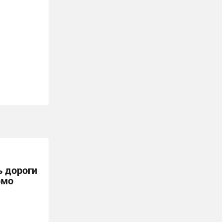
ь дороги
омо