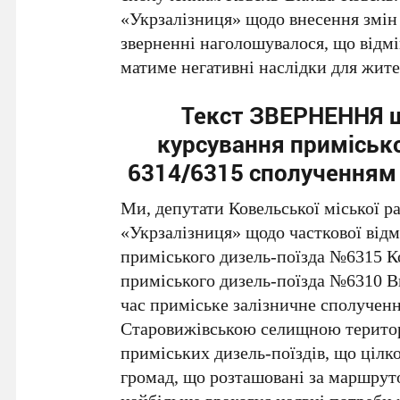
«Укрзалізниця» щодо внесення змін 
зверненні наголошувалося, що відмі
матиме негативні наслідки для жите
Текст ЗВЕРНЕННЯ 
курсування приміськ
6314/6315 сполученням 
Ми, депутати Ковельської міської р
«Укрзалізниця» щодо часткової відм
приміського дизель-поїзда №6315 Ко
приміського дизель-поїзда №6310 Ви
час приміське залізничне сполучен
Старовижівською селищною територ
приміських дизель-поїздів, що цілк
громад, що розташовані за маршруто