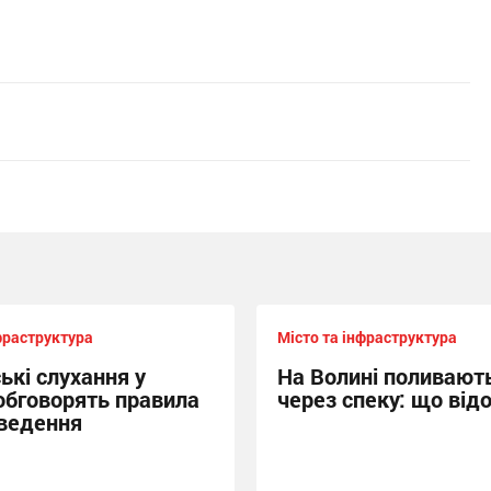
фраструктура
Місто та інфраструктура
ькі слухання у
На Волині поливают
 обговорять правила
через спеку: що від
ведення