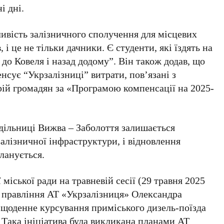
і дні.
ивість залізничного сполучення для місцевих
, і це не тільки дачники. Є студенти, які їздять на
я до Ковеля і назад додому”. Він також додав, що
сує “Укрзалізниці” витрати, пов’язані з
рій громадян за «Програмою компенсації на 2025-
 дільниці Вижва – Заболоття залишається
лізничної інфраструктури, і відновлення
ланується.
міської ради на травневій сесії (29 травня 2025
и правління АТ «Укрзалізниця» Олександра
 щоденне курсування приміського дизель-поїзда
Така ініціатива була викликана планами АТ