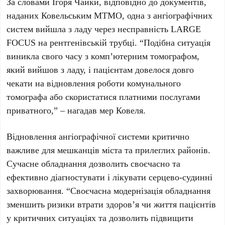
За словами Ігоря Чайки, відповідно до документів,
наданих Ковельським МТМО, одна з ангіографічних
систем вийшла з ладу через несправність LARGE
FOCUS на рентгенівській трубці. “Подібна ситуація
виникла свого часу з комп’ютерним томографом,
який вийшов з ладу, і пацієнтам довелося довго
чекати на відновлення роботи комунального
томографа або скористатися платними послугами
приватного,” – нагадав мер Ковеля.
Відновлення ангіографічної системи критично
важливе для мешканців міста та прилеглих районів.
Сучасне обладнання дозволить своєчасно та
ефективно діагностувати і лікувати серцево-судинні
захворювання. “Своєчасна модернізація обладнання
зменшить ризики втрати здоров’я чи життя пацієнтів
у критичних ситуаціях та дозволить підвищити