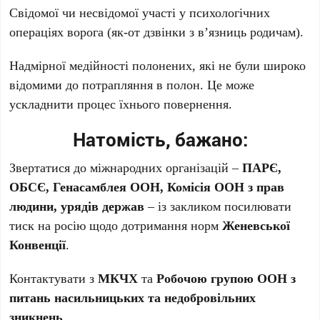
Свідомої чи несвідомої участі у психологічних
операціях ворога (як-от дзвінки з в’язниць родичам).
Надмірної медійності полонених, які не були широко
відомими до потрапляння в полон. Це може
ускладнити процес їхнього повернення.
Натомість, бажано:
Звертатися до міжнародних організацій –
ПАРЄ,
ОБСЄ, Генасамблея ООН, Комісія ООН з прав
людини, урядів держав
– із закликом посилювати
тиск на росію щодо дотримання норм
Женевської
Конвенції
.
Контактувати з
МКЧХ
та
Робочою групою ООН з
питань насильницьких та недобровільних
зникнень
.