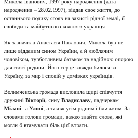
Микола Іванович, 1997 року народження (дата
народження – 28.02.1997), віддав своє життя, до
останнього подиху стояв на захисті рідної землі, її
свободи та майбутнього кожного українця.
Як зазначила Анастасія Павлович, Микола був не
лише відданим сином України, а й люблячим
чоловіком, турботливим батьком та надійною опорою
для своєї родини. Його серце завжди билося за
Україну, за мир і спокій у домівках українців.
Велимченська громада висловила щирі співчуття
дружині
Вікторії
, сину
Владиславу
, падчеркам
Мілані
та
Уляні
, а також усім рідним і близьким. За
словами голови громади, важко знайти слова, які
могли б втамувати біль цієї втрати.