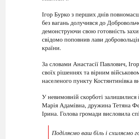
Ігор Бурко з перших днів повномасш
без вагань долучився до Доброволь
демонструючи свою готовність захи
свідомо поповнив лави добровольців
країни.
За словами Анастасії Павлович, Іго
своїх рішеннях та вірним військово
населеного пункту Костянтинівка вн
У невимовній скорботі залишилися 
Марія Адамівна, дружина Тетяна Фед
Ірина. Голова громади висловила сп
Поділяємо ваш біль і схиляємо 