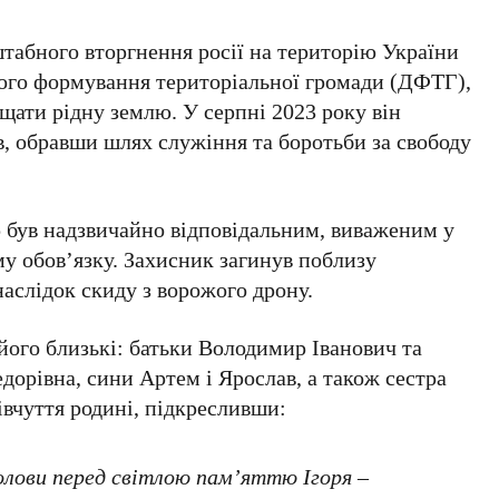
табного вторгнення росії на територію України
чого формування територіальної громади (ДФТГ),
щати рідну землю. У серпні 2023 року він
, обравши шлях служіння та боротьби за свободу
р був надзвичайно відповідальним, виваженим у
му обов’язку. Захисник загинув поблизу
аслідок скиду з ворожого дрону.
його близькі: батьки Володимир Іванович та
орівна, сини Артем і Ярослав, а також сестра
івчуття родині, підкресливши:
голови перед світлою пам’яттю Ігоря –