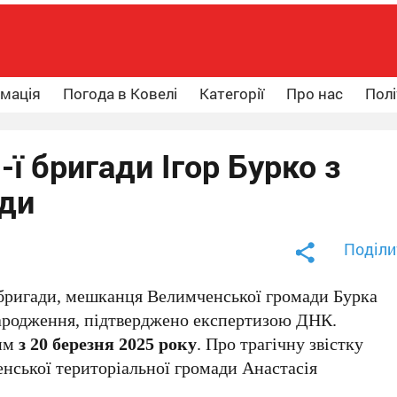
рмація
Погода в Ковелі
Категорії
Про нас
Полі
ї бригади Ігор Бурко з
ади
Поділи
 бригади, мешканця Велимченської громади Бурка
народження, підтверджено експертизою ДНК.
лим
з 20 березня 2025 року
. Про трагічну звістку
нської територіальної громади Анастасія