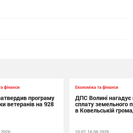
та фінанси
Економіка та фінанси
затвердив програму
ДПС Волині нагадує
ки ветеранів на 928
сплату земельного 
в Ковельській грома
6.2026
10:07, 16.06.2026