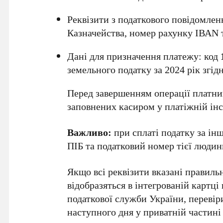
Реквізити з податкового повідомлен
Казначейства, номер рахунку ІВАN т
Дані для призначення платежу: код
земельного податку за 2024 рік згід
Перед завершенням операції платни
заповнених касиром у платіжній інс
Важливо:
при сплаті податку за інш
ПІБ та податковий номер тієї людини
Якщо всі реквізити вказані правиль
відобразяться в інтегрованій картц
податкової служби України, переві
наступного дня у приватній частині