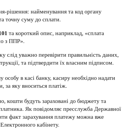
ня-рішення: найменування та код органу
а точну суму до сплати.
101
та короткий опис, наприклад, «сплата
но з ППР».
ку слід уважно перевірити правильність даних,
трукції, та підтвердити їх власним підписом.
у особу в касі банку, касиру необхідно надати
, за яку вноситься платіж.
но, кошти будуть зараховані до бюджету та
і платника. Як повідомляє пресслужба Державної
рити факт зарахування платежу можна вже
 Електронного кабінету.