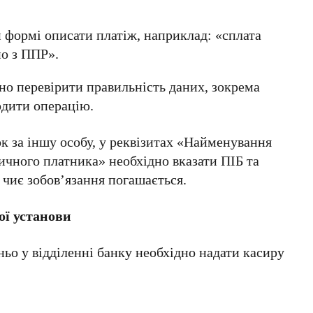
й формі описати платіж, наприклад: «сплата
но з ППР».
дно перевірити правильність даних, зокрема
рдити операцію.
к за іншу особу, у реквізитах «Найменування
ичного платника» необхідно вказати ПІБ та
 чиє зобов’язання погашається.
ої установи
ьо у відділенні банку необхідно надати касиру