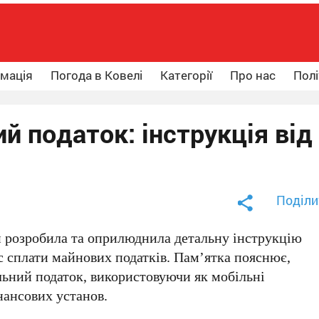
рмація
Погода в Ковелі
Категорії
Про нас
Полі
й податок: інструкція від
Поділи
 розробила та оприлюднила детальну інструкцію
с сплати майнових податків. Пам’ятка пояснює,
льний податок, використовуючи як мобільні
інансових установ.