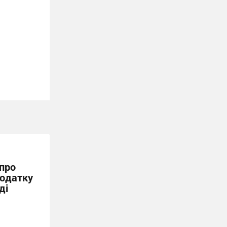
 про
податку
ді