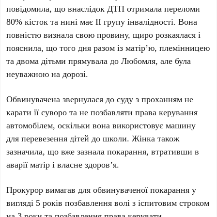
повідомила, що внаслідок ДТП отримала переломи
80% кісток та нині має II групу інвалідності. Вона
повністю визнала свою провину, щиро розкаялася і
пояснила, що того дня разом із матір’ю, племінницею
та двома дітьми прямувала до Любомля, але була
неуважною на дорозі.
Обвинувачена звернулася до суду з проханням не
карати її суворо та не позбавляти права керування
автомобілем, оскільки вона використовує машину
для перевезення дітей до школи. Жінка також
зазначила, що вже зазнала покарання, втративши в
аварії матір і власне здоров’я.
Прокурор вимагав для обвинуваченої покарання у
вигляді 5 років позбавлення волі з іспитовим строком
на 3 роки та позбавлення права керувати