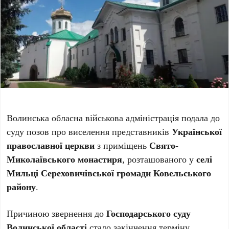
Волинська обласна військова адміністрація подала до
суду позов про виселення представників
Української
православної церкви
з приміщень
Свято-
Миколаївського монастиря
, розташованого у
селі
Мильці Сереховичівської громади Ковельського
району
.
Причиною звернення до
Господарського суду
Волинської області
стало закінчення терміну