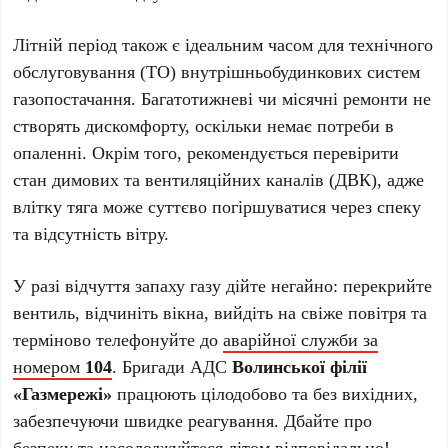
Літній період також є ідеальним часом для технічного
обслуговування (ТО) внутрішньобудинкових систем
газопостачання. Багатотижневі чи місячні ремонти не
створять дискомфорту, оскільки немає потреби в
опаленні. Окрім того, рекомендується перевірити
стан димових та вентиляційних каналів (ДВК), адже
влітку тяга може суттєво погіршуватися через спеку
та відсутність вітру.
У разі відчуття запаху газу дійте негайно: перекрийте
вентиль, відчиніть вікна, вийдіть на свіже повітря та
терміново телефонуйте до
аварійної служби за
номером
104
. Бригади АДС
Волинської філії
«Газмережі»
працюють цілодобово та без вихідних,
забезпечуючи швидке реагування. Дбайте про
безпеку та насолоджуйтеся літом відповідально!