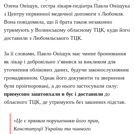
Олена Оніщук, сестра лікаря-педіатра Павла Оніщука
з Центру первинної медичної допомоги з Любомля.
Вона повідомила, що її брата також незаконно
утримують у Волинському обласному ТЦК, куди його
доставили з Любомльського ТЦК.
За її словами, Павло Оніщук має чинне бронювання
як лікар і добровільно з’явився за викликом для
уточнення облікових даних, будучи законослухняним
громадянином. Однак його документи та звернення
були проігноровані, а до нього застосували силу:
примусово заштовхали в бус і доставили
до
обласного ТЦК, де утримують без законних підстав.
«Це є прямим порушенням його прав,
Конституції України та чинного