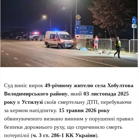
Суд виніс вирок
49-річному жителю села Хобултова
Володимирського району
, який
03 листопада 2025
року
в
Устилузі
скоїв смертельну ДТП, перебуваючи
за кермом напідпитку.
15 травня 2026 року
обвинуваченого визнано винним у порушенні правил
безпеки дорожнього руху, що спричинило смерть
потерпілої (
ч. 3 ст. 286-1 КК України
).