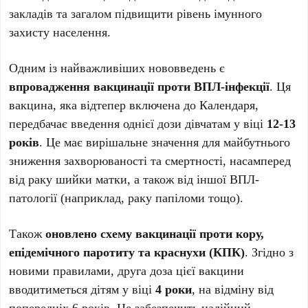
закладів та загалом підвищити рівень імунного
захисту населення.
Одним із найважливіших нововведень є
впровадження вакцинації проти ВПЛ-інфекції
. Ця
вакцина, яка відтепер включена до Календаря,
передбачає введення однієї дози дівчатам у віці
12-13
років
. Це має вирішальне значення для майбутнього
зниження захворюваності та смертності, насамперед
від раку шийки матки, а також від іншої ВПЛ-
патології (наприклад, раку папіломи тощо).
Також
оновлено схему вакцинації проти кору,
епідемічного паротиту та краснухи (КПК)
. Згідно з
новими правилами, друга доза цієї вакцини
вводитиметься дітям у віці
4 роки
, на відміну від
попередніх 6 років. Це забезпечить надійний