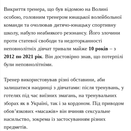
Викриття тренера, що був відомою на Волині
особою, головним тренером юнацької волейбольної
команди та очолював дитячо-юнацьку спортивну
школу, набуло неабиякого резонансу. Його злочини
проти статевої свободи та недоторканності
неповнолітніх дівчат тривали майже
10 років
– з
2012 по 2021 рік
. Він достовірно знав, що потерпілі
були неповнолітніми.
Тренер використовував різні обставини, аби
залишатися наодинці з дівчатами: після тренувань, у
готелях під час виїзних змагань, на тренувальних
зборах як в Україні, так і за кордоном. Під приводом
обов’язкових «масажів» він вчиняв сексуальне
насильство, зокрема із застосуванням різних
предметів.