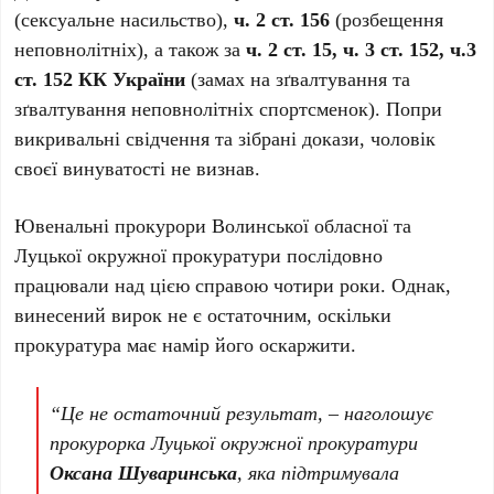
(сексуальне насильство),
ч. 2 ст. 156
(розбещення
неповнолітніх), а також за
ч. 2 ст. 15, ч. 3 ст. 152, ч.3
ст. 152 КК України
(замах на зґвалтування та
зґвалтування неповнолітніх спортсменок). Попри
викривальні свідчення та зібрані докази, чоловік
своєї винуватості не визнав.
Ювенальні прокурори Волинської обласної та
Луцької окружної прокуратури послідовно
працювали над цією справою чотири роки. Однак,
винесений вирок не є остаточним, оскільки
прокуратура має намір його оскаржити.
“Це не остаточний результат, – наголошує
прокурорка Луцької окружної прокуратури
Оксана Шуваринська
, яка підтримувала