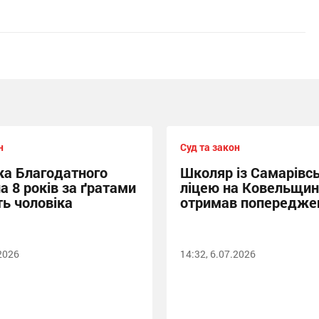
н
Суд та закон
а Благодатного
Школяр із Самарівс
а 8 років за ґратами
ліцею на Ковельщин
ть чоловіка
отримав попередже
.2026
14:32, 6.07.2026