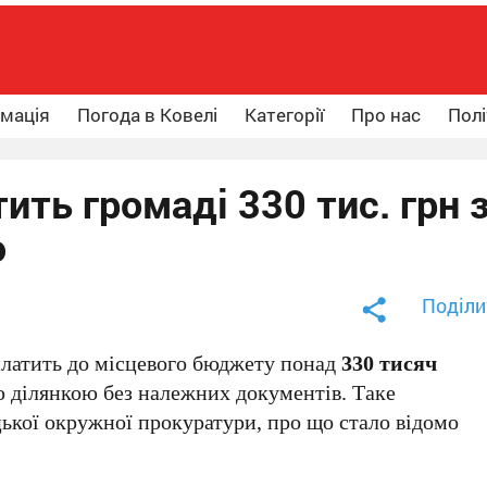
рмація
Погода в Ковелі
Категорії
Про нас
Полі
ить громаді 330 тис. грн 
ю
Поділи
платить до місцевого бюджету понад
330 тисяч
 ділянкою без належних документів. Таке
ької окружної прокуратури, про що стало відомо