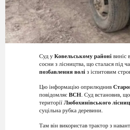
Суд у
Ковельському районі
виніс 
сосни з лісництва, що сталася під ч
позбавлення волі
з іспитовим стр
Цю інформацію оприлюднив
Старо
повідомляє
ВСН
. Суд встановив, щ
території
Любохинівського лісниц
суцільна рубка деревини.
Там він використав трактор з нава