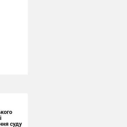
ького
і
ння суду