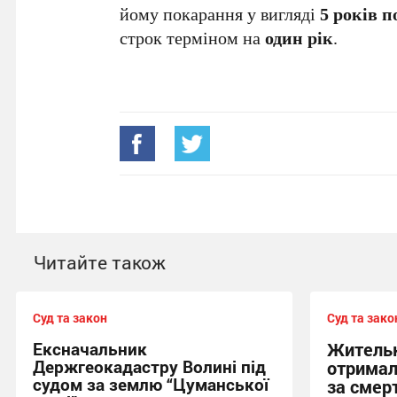
йому покарання у вигляді
5 років п
строк терміном на
один рік
.
Читайте також
Суд та закон
Суд та зако
Ексначальник
Жительк
Держгеокадастру Волині під
отримал
судом за землю “Цуманської
за смер