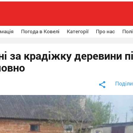
рмація
Погода в Ковелі
Категорії
Про нас
Полі
і за крадіжку деревини п
мовно
Поділи