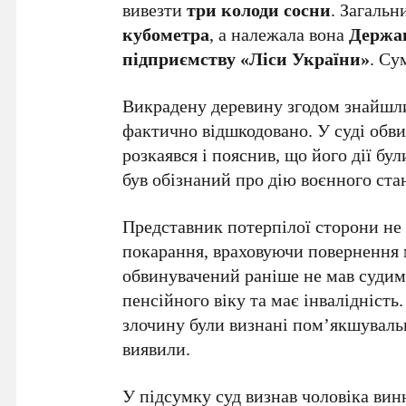
вивезти
три колоди сосни
. Загаль
кубометра
, а належала вона
Держав
підприємству «Ліси України»
. Су
Викрадену деревину згодом знайшли
фактично відшкодовано. У суді обв
розкаявся і пояснив, що його дії бу
був обізнаний про дію воєнного ста
Представник потерпілої сторони не
покарання, враховуючи повернення
обвинувачений раніше не мав судим
пенсійного віку та має інвалідніст
злочину були визнані пом’якшувал
виявили.
У підсумку суд визнав чоловіка ви