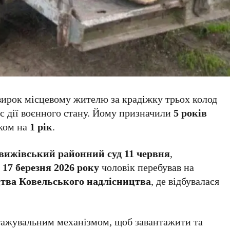
вирок місцевому жителю за крадіжку трьох колод
ас дії воєнного стану. Йому призначили
5 років
оком на
1 рік
.
вижівський районний суд
11 червня
,
о
17 березня 2026 року
чоловік перебував на
тва Ковельського надлісництва
, де відбувалася
нтажувальним механізмом, щоб завантажити та