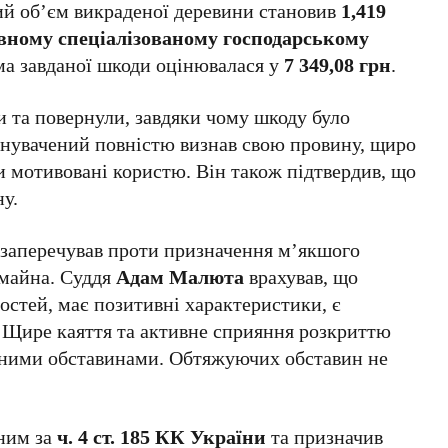
ний об’єм викраденої деревини становив
1,419
ному спеціалізованому господарському
ма завданої шкоди оцінювалася у
7 349,08 грн
.
 та повернули, завдяки чому шкоду було
инувачений повністю визнав свою провину, щиро
ли мотивовані користю. Він також підтвердив, що
ну.
 заперечував проти призначення м’якшого
 майна. Суддя
Адам Малюта
врахував, що
остей, має позитивні характеристики, є
ь. Щире каяття та активне сприяння розкриттю
ьними обставинами. Обтяжуючих обставин не
нним за
ч. 4 ст. 185 КК України
та призначив