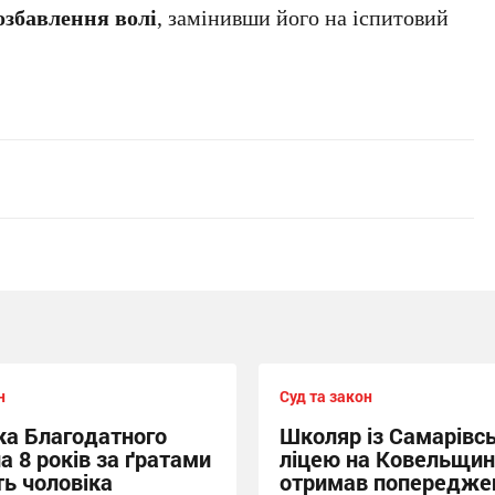
озбавлення волі
, замінивши його на іспитовий
н
Суд та закон
а Благодатного
Школяр із Самарівс
а 8 років за ґратами
ліцею на Ковельщин
ть чоловіка
отримав попередже