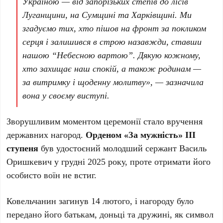
Україною — від запорізьких степів до лісів
Луганщини, на Сумщині та Харківщині. Ми
згадуємо тих, хто пішов на фронт за покликом
серця і залишився в строю назавжди, ставши
нашою “Небесною вартою”. Дякую кожному,
хто захищає наш спокій, а також родинам —
за витримку і щоденну молитву», — зазначила
вона у своєму виступі.
Зворушливим моментом церемонії стало вручення
державних нагород.
Орденом «За мужність» ІІІ
ступеня
був удостоєний молодший сержант Василь
Оришкевич у грудні 2025 року, проте отримати його
особисто воїн не встиг.
Ковельчанин загинув 14 лютого, і нагороду було
передано його батькам, доньці та дружині, як символ