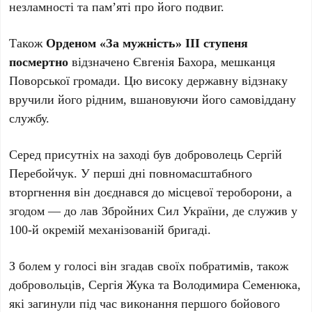
незламності та пам’яті про його подвиг.
Також
Орденом «За мужність» ІІІ ступеня
посмертно
відзначено Євгенія Бахора, мешканця
Поворської громади. Цю високу державну відзнаку
вручили його рідним, вшановуючи його самовіддану
службу.
Серед присутніх на заході був доброволець Сергій
Перебойчук. У перші дні повномасштабного
вторгнення він доєднався до місцевої тероборони, а
згодом — до лав Збройних Сил України, де служив у
100-й окремій механізованій бригаді.
З болем у голосі він згадав своїх побратимів, також
добровольців, Сергія Жука та Володимира Семенюка,
які загинули під час виконання першого бойового