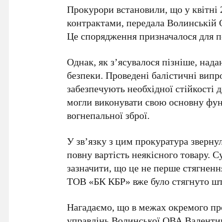
Прокурори встановили, що у квітні 
контрактами, передала Волинській
Це спорядження призначалося для п
Однак, як з’ясувалося пізніше, нада
безпеки. Проведені балістичні вип
забезпечують необхідної стійкості 
могли виконувати свою основну фу
вогнепальної зброї.
У зв’язку з цим прокуратура зверну
повну вартість неякісного товару. 
зазначити, що це не перше стягненн
ТОВ «БК КБР» вже було стягнуто шт
Нагадаємо, що в межах окремого пр
управлінь Волинської ОВА Валентин