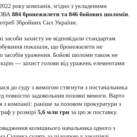
2022 року компанія, згідно з укладеними
 ОВА
884 бронежилети та 846 бойових шоломів
.
отреб Збройних Сил України.
ні засоби захисту не відповідали стандартам
робування показали, що бронежилети не
до засобів ураження. Бойові шоломи також не
нкцію — захист голови від уражень елементами
лася до суду з вимогою стягнути з постачальника
Суд повністю задовольнив позовні вимоги. Варто
я з компанії: раніше за позовом прокуратури з
раф у розмірі
5,6 млн грн
за цю ж поставку.
овадження колишнього начальника одного з
а Сушика судять за підозрою у закупівлі