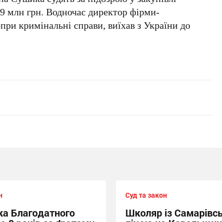
,9 млн грн. Водночас директор фірми-
ри кримінальні справи, виїхав з України до
н
Суд та закон
а Благодатного
Школяр із Самарівс