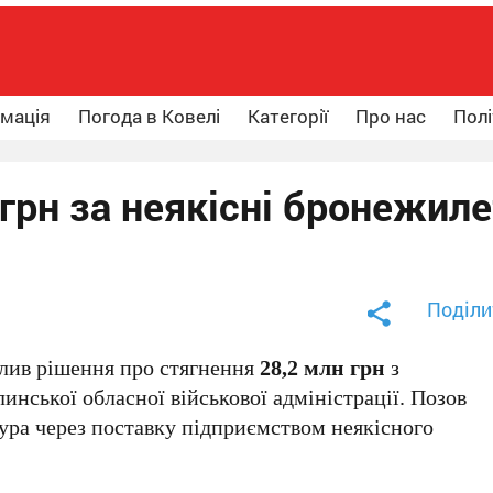
рмація
Погода в Ковелі
Категорії
Про нас
Полі
 грн за неякісні бронежил
Поділи
алив рішення про стягнення
28,2 млн грн
з
инської обласної військової адміністрації. Позов
ура через поставку підприємством неякісного