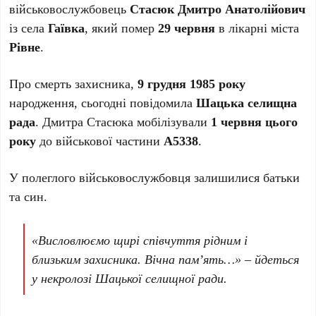
військовослужбовець
Стасюк Дмитро Анатолійович
із села
Гаївка
, який помер
29 червня
в лікарні міста
Рівне
.
Про смерть захисника,
9 грудня 1985 року
народження, сьогодні повідомила
Шацька селищна
рада
. Дмитра Стасюка мобілізували
1 червня цього
року
до військової частини
А5338
.
У полеглого військовослужбовця залишилися батьки
та син.
«Висловлюємо щирі співчуття рідним і
близьким захисника. Вічна пам’ять…» – йдеться
у некролозі Шацької селищної ради.