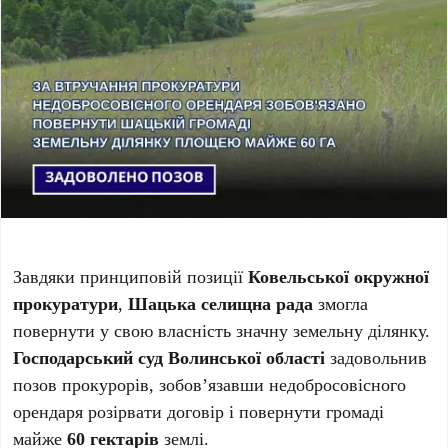
Завдяки принциповій позиції
Ковельської окружної
прокуратури
,
Шацька селищна рада
змогла
повернути у свою власність значну земельну ділянку.
Господарський суд Волинської області
задовольнив
позов прокурорів, зобов’язавши недобросовісного
орендаря розірвати договір і повернути громаді
майже
60 гектарів
землі.