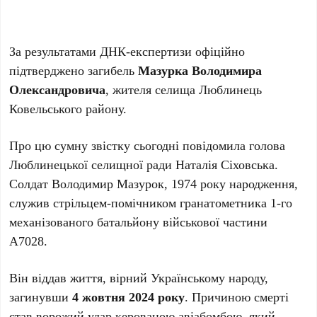
За результатами ДНК-експертизи офіційно
підтверджено загибель
Мазурка Володимира
Олександровича
, жителя селища Люблинець
Ковельського району.
Про цю сумну звістку сьогодні повідомила голова
Люблинецької селищної ради Наталія Сіховська.
Солдат Володимир Мазурок, 1974 року народження,
служив стрільцем-помічником гранатометника 1-го
механізованого батальйону військової частини
А7028.
Він віддав життя, вірний Українському народу,
загинувши
4 жовтня 2024 року
. Причиною смерті
став ворожий удар керованою авіабомбою, який