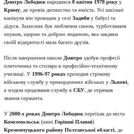
Дмитро Лободюк
народився
8 квітня 1978 року
у
Криму
, де провів дитинство та юність. Усі шкільні
канікули він проводив у селі
Задиби
у бабусі та
дідуся. Захисник був люблячим сином, турботливим
онуком, щирою та доброю людиною, яка завдяки
своїй відкритості мала багато друзів.
Після завершення школи
Дмитро
здобув професії
плиточника та столяра в професійно-технічному
училищі. У
1996-97 роках
проходив строкову
військову службу у прикордонних військах у
Львові
,
а згодом продовжив службу в
СБУ
, де отримав
звання сержанта.
У
2000-х роках
Дмитро Лободюк
переїхав до міста
Комсомольськ
(нині
Горішні Плавні
)
Кременчуцького району Полтавської області
, де