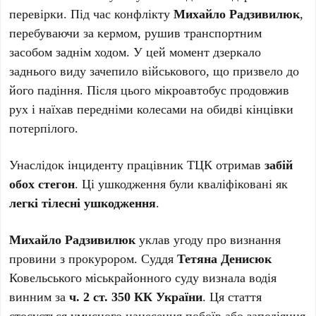
перевірки. Під час конфлікту
Михайло Радзивилюк
,
перебуваючи за кермом, рушив транспортним
засобом заднім ходом. У цей момент дзеркало
заднього виду зачепило військового, що призвело до
його падіння. Після цього мікроавтобус продовжив
рух і наїхав передніми колесами на обидві кінцівки
потерпілого.
Унаслідок інциденту працівник ТЦК отримав
забій
обох стегон
. Ці ушкодження були кваліфіковані як
легкі тілесні ушкодження
.
Михайло Радзивилюк
уклав угоду про визнання
провини з прокурором. Суддя
Тетяна Денисюк
Ковельського міськрайонного суду визнала водія
винним за
ч. 2 ст. 350 КК України
. Ця стаття
стосується умисного нанесення побоїв або заподіяння