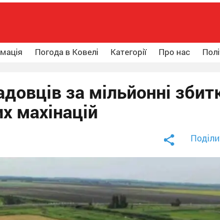
рмація
Погода в Ковелі
Категорії
Про нас
Полі
адовців за мільйонні збит
х махінацій
Поділи