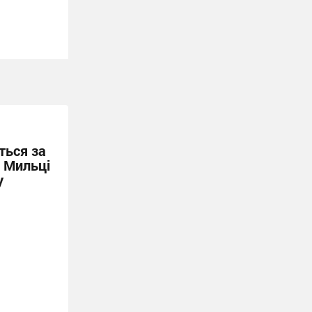
ться за
і Мильці
у