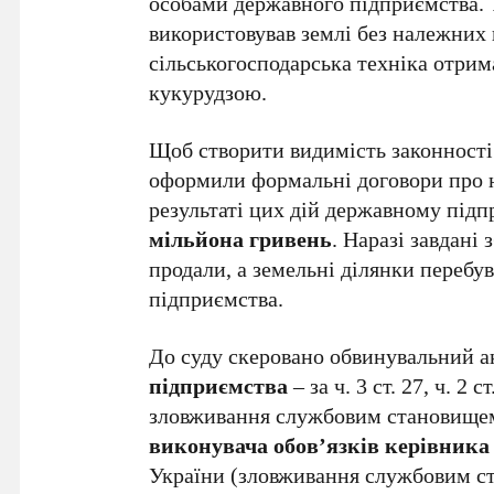
особами державного підприємства.
використовував землі без належних 
сільськогосподарська техніка отрима
кукурудзою.
Щоб створити видимість законності
оформили формальні договори про н
результаті цих дій державному підп
мільйона гривень
. Наразі завдані
продали, а земельні ділянки переб
підприємства.
До суду скеровано обвинувальний а
підприємства
– за ч. 3 ст. 27, ч. 2
зловживання службовим становищем
виконувача обов’язків керівника
України (зловживання службовим ст