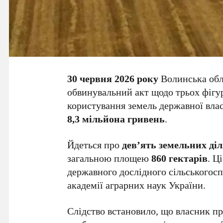
30 червня 2026 року
Волинська обл
обвинувальний акт щодо трьох фігур
користування земель державної влас
8,3 мільйона гривень
.
Йдеться про
дев’ять земельних ді
загальною площею
860 гектарів
. Ц
державного дослідного сільськогос
академії аграрних наук України.
Слідство встановило, що власник п