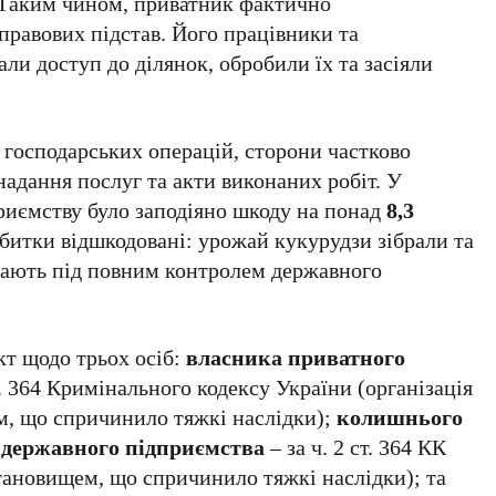
 Таким чином, приватник фактично
правових підстав. Його працівники та
ли доступ до ділянок, обробили їх та засіяли
 господарських операцій, сторони частково
адання послуг та акти виконаних робіт. У
риємству було заподіяно шкоду на понад
8,3
 збитки відшкодовані: урожай кукурудзи зібрали та
увають під повним контролем державного
кт щодо трьох осіб:
власника приватного
 ст. 364 Кримінального кодексу України (організація
, що спричинило тяжкі наслідки);
колишнього
 державного підприємства
– за ч. 2 ст. 364 КК
ановищем, що спричинило тяжкі наслідки); та