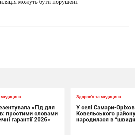
нтиляція можуть бути порушені.
а медицина
Здоров'я та медицина
езентувала «Гід для
У селі Самари-Оріхов
ів: простими словами
Ковельського район
чні гарантії 2026»
народилася в “швидк