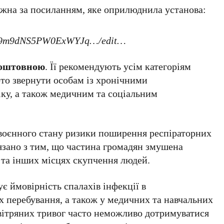
жна за посиланням, яке оприлюднила установа:
p6B9m9dNS5PW0ExWYJq…/edit…
коштовною
. Її рекомендують усім категоріям
рто звернути особам із хронічними
ку, а також медичним та соціальним
воєнного стану ризики поширення респіраторних
язано з тим, що частина громадян змушена
 та інших місцях скупчення людей.
є ймовірність спалахів інфекції в
 перебування, а також у медичних та навчальних
овітряних тривог часто неможливо дотримуватися