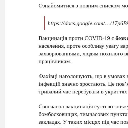
Ознайомитися з повним списком мо
https://docs.google.com/…/17
Вакцинація проти COVID-19 є
без
населення, проте особливу увагу ва
захворюваннями, людям похилого ві
працівникам.
Фахівці наголошують, що в умовах 
інфекцій значно зростають. Це пов’
тривалий час перебувати в укриттях
Своєчасна вакцинація суттєво знижу
бомбосховищах, тимчасових пунктах
закладах. У таких місцях під час п