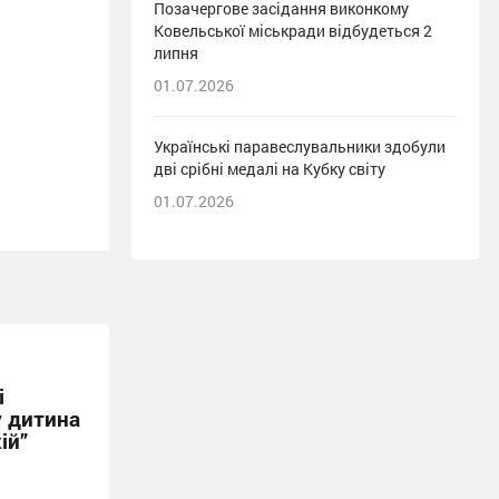
Позачергове засідання виконкому
Ковельської міськради відбудеться 2
липня
01.07.2026
Українські паравеслувальники здобули
дві срібні медалі на Кубку світу
01.07.2026
і
у дитина
ій”