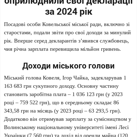
оприлюднили свої декларації
за 2024 рік
Посадові особи Ковельської міської ради, включно зі
старостами, подали звіти про свої доходи за минулий
рік. Вперше серед декларантів з’явився службовець,
чия річна зарплата перевищила мільйон гривень.
Доходи міського голови
Міський голова Ковеля, Ігор Чайка, задекларував 1
163 683 грн сукупного доходу. Основну частину
становить заробітна плата – 1 036 123 грн (у 2023
році – 759 522 грн), що в середньому складає 86
343,58 грн на місяць (у 2023 році – 63 293,5 грн).
Додатково він отримував зарплату за сумісництвом у
Волинському національному університеті імені Лесі
Українки (7 560 грн) та дохід від оренди майна (120