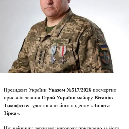
Президент України
Указом №517/2026
посмертно
присвоїв звання
Герой України
майору
Віталію
Тимофєєву
, удостоївши його орденом
«Золота
Зірка»
.
Цю найвищу державну нагороду присвоєно за його