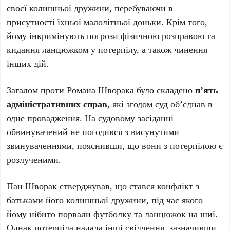
своєї колишньої дружини, перебуваючи в
присутності їхньої малолітньої доньки. Крім того,
йому інкримінують погрози фізичною розправою та
кидання ланцюжком у потерпілу, а також чинення
інших дій.
Загалом проти Романа Шворака було складено
п’ять
адміністративних справ
, які згодом суд об’єднав в
одне провадження. На судовому засіданні
обвинувачений не погодився з висунутими
звинуваченнями, пояснивши, що вони з потерпілою є
розлученими.
Пан Шворак стверджував, що стався конфлікт з
батьками його колишньої дружини, під час якого
йому нібито порвали футболку та ланцюжок на шиї.
Однак потерпіла надала інші свідчення, зазначивши,