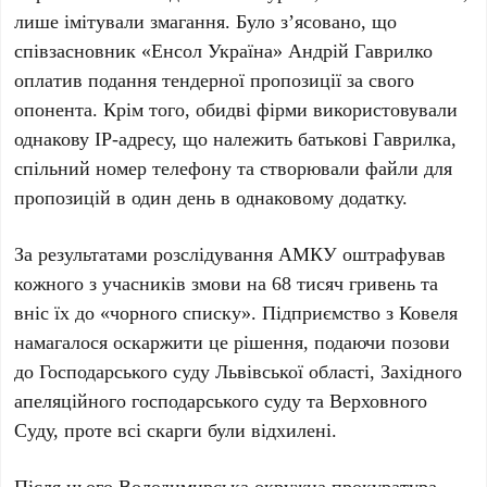
лише імітували змагання. Було з’ясовано, що
співзасновник «Енсол Україна» Андрій Гаврилко
оплатив подання тендерної пропозиції за свого
опонента. Крім того, обидві фірми використовували
однакову IP-адресу, що належить батькові Гаврилка,
спільний номер телефону та створювали файли для
пропозицій в один день в однаковому додатку.
За результатами розслідування АМКУ оштрафував
кожного з учасників змови на 68 тисяч гривень та
вніс їх до «чорного списку». Підприємство з Ковеля
намагалося оскаржити це рішення, подаючи позови
до Господарського суду Львівської області, Західного
апеляційного господарського суду та Верховного
Суду, проте всі скарги були відхилені.
Після цього Володимирська окружна прокуратура