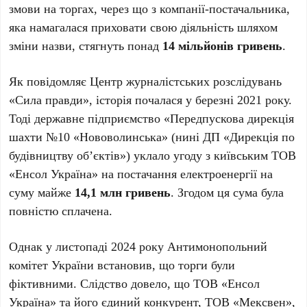
змови на торгах, через що з компанії-постачальника,
яка намагалася приховати свою діяльність шляхом
зміни назви, стягнуть понад
14 мільйонів гривень
.
Як повідомляє Центр журналістських розслідувань
«Сила правди», історія почалася у березні 2021 року.
Тоді державне підприємство «Передпускова дирекція
шахти №10 «Нововолинська» (нині ДП «Дирекція по
будівництву об’єктів») уклало угоду з київським ТОВ
«Енсол Україна» на постачання електроенергії на
суму майже
14,1 млн гривень
. Згодом ця сума була
повністю сплачена.
Однак у листопаді 2024 року Антимонопольний
комітет України встановив, що торги були
фіктивними. Слідство довело, що ТОВ «Енсол
Україна» та його єдиний конкурент, ТОВ «Мексвен»,