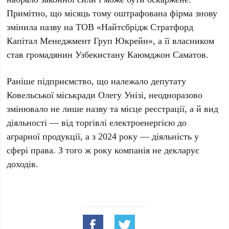
Примітно, що місяць тому оштрафована фірма знову
змінила назву на ТОВ «Найтсбрідж Стратфорд
Капітал Менеджмент Груп Юкрейн», а її власником
став громадянин Узбекистану Каюмджон Саматов.
Раніше підприємство, що належало депутату
Ковельської міськради Олегу Унізі, неодноразово
змінювало не лише назву та місце реєстрації, а й вид
діяльності — від торгівлі електроенергією до
аграрної продукції, а з 2024 року — діяльність у
сфері права. З того ж року компанія не декларує
доходів.