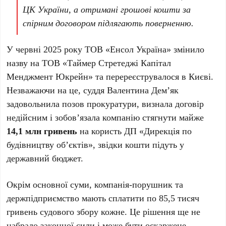
ЦК України, а отримані грошові кошти за
спірним договором підлягають поверненню.
У червні 2025 року ТОВ «Енсол Україна» змінило
назву на ТОВ «Таймер Стретеджі Капітал
Менджмент Юкрейн» та перереєструвалося в Києві.
Незважаючи на це, суддя Валентина Дем’як
задовольнила позов прокуратури, визнала договір
недійсним і зобов’язала компанію стягнути майже
14,1 млн гривень
на користь ДП «Дирекція по
будівництву об’єктів», звідки кошти підуть у
державний бюджет.
Окрім основної суми, компанія-порушник та
держпідприємство мають сплатити по 85,5 тисяч
гривень судового збору кожне. Це рішення ще не
набрало законної сили і може бути оскаржене.