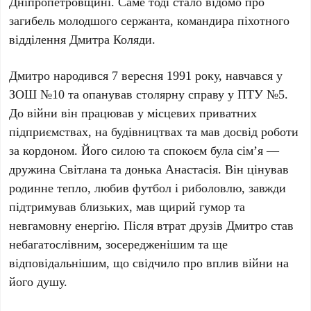
Дніпропетровщині. Саме тоді стало відомо про
загибель молодшого сержанта, командира піхотного
відділення Дмитра Коляди.
Дмитро народився 7 вересня 1991 року, навчався у
ЗОШ №10 та опанував столярну справу у ПТУ №5.
До війни він працював у місцевих приватних
підприємствах, на будівництвах та мав досвід роботи
за кордоном. Його силою та спокоєм була сім’я —
дружина Світлана та донька Анастасія. Він цінував
родинне тепло, любив футбол і риболовлю, завжди
підтримував близьких, мав щирий гумор та
невгамовну енергію. Після втрат друзів Дмитро став
небагатослівним, зосередженішим та ще
відповідальнішим, що свідчило про вплив війни на
його душу.