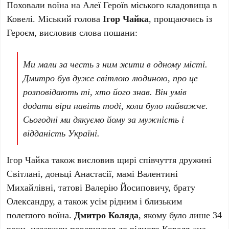
Поховали воїна на Алеї Героїв міського кладовища в
Ковелі. Міський голова
Ігор Чайка
, прощаючись із
Героєм, висловив слова пошани:
Ми мали за честь з ним жити в одному місті.
Дмитро був дуже світлою людиною, про це
розповідають ті, хто його знав. Він умів
додати віри навіть тоді, коли було найважче.
Сьогодні ми дякуємо йому за мужність і
відданість Україні.
Ігор Чайка також висловив щирі співчуття дружині
Світлані, доньці Анастасії, мамі Валентині
Михайлівні, татові Валерію Йосиповичу, брату
Олександру, а також усім рідним і близьким
полеглого воїна.
Дмитро Коляда
, якому було лише 34
роки, назавжди повернувся до рідного Ковеля «на