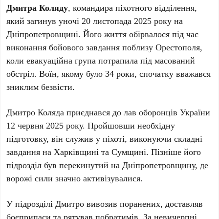
Дмитра Коляду
, командира піхотного відділення,
який загинув уночі 20 листопада 2025 року на
Дніпропетровщині. Його життя обірвалося під час
виконання бойового завдання поблизу Орестополя,
коли евакуаційна група потрапила під масований
обстріл. Воїн, якому було 34 роки, спочатку вважався
зниклим безвісти.
Дмитро Коляда приєднався до лав оборонців України
12 червня 2025 року. Пройшовши необхідну
підготовку, він служив у піхоті, виконуючи складні
завдання на Харківщині та Сумщині. Пізніше його
підрозділ був перекинутий на Дніпропетровщину, де
ворожі сили значно активізувалися.
У підрозділі Дмитро вивозив поранених, доставляв
боєприпаси та рятував побратимів. За невичерпні